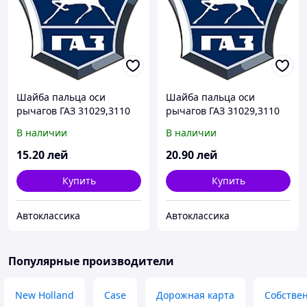
Шайба пальца оси
Шайба пальца оси
рычагов ГАЗ 31029,3110
рычагов ГАЗ 31029,3110
нижн. подв.передн. (пр-
верхн. подв.передн. (пр-
В наличии
В наличии
во ГАЗ)
во ГАЗ)
15
.20
лей
20
.90
лей
Купить
Купить
Автоклассика
Автоклассика
Популярные производители
New Holland
Case
Дорожная карта
Собстве