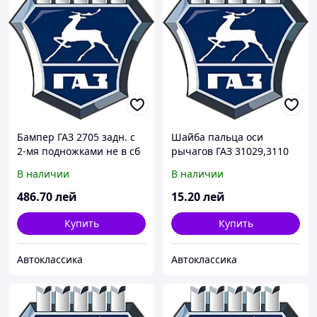
Бампер ГАЗ 2705 задн. с
Шайба пальца оси
2-мя подножками не в сб
рычагов ГАЗ 31029,3110
(пр-во ГАЗ)
нижн. подв.передн. (пр-
В наличии
В наличии
во ГАЗ)
486
.70
лей
15
.20
лей
Купить
Купить
Автоклассика
Автоклассика