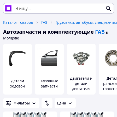
Каталог товаров
ГАЗ
Грузовики, автобусы, спецтехник
Автозапчасти и комплектующие
ГАЗ
в
Молдове
Двигатели и
Дета
Детали
Кузовные
детали
трансми
ходовой
запчасти
двигателя
трансп
Фильтры
Цена