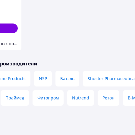
ndel s
ь
Магазин полезных покупок "Goodbuy"
производители
ine Products
NSP
Батэль
Shuster Pharmaceutica
Праймед
Фитопром
Nutrend
Ретон
В-