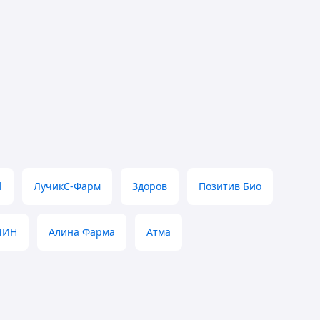
l
ЛучикС-Фарм
Здоров
Позитив Био
МИН
Алина Фарма
Атма