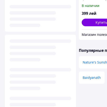
от растяжек He
В наличии
Garden
399
лей
Купит
Популярные 
Nature's Sunsh
Baidyanath