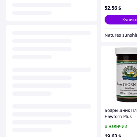
52
.56
$
Купит
Боярышник Пл
Hawtorn Plus
В наличии
19
.63
$