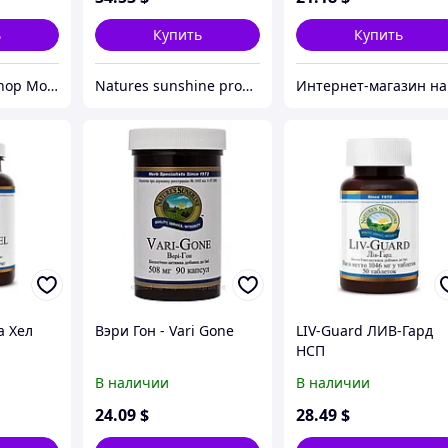
ь
Купить
Купить
Discount NSP Shop Moldova
Natures sunshine products
Инте
а Хел
Вэри Гон - Vari Gone
LIV-Guard ЛИВ-Гард
НСП
В наличии
В наличии
24
.09
$
28
.49
$