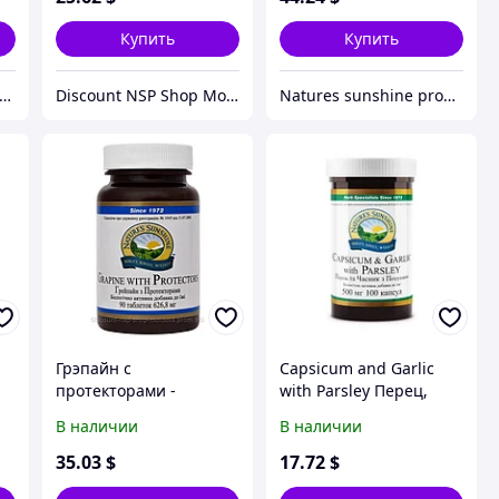
Купить
Купить
рнет-магазин натуральных витаминов компании Nature`s Sunshine, NSP (НСП)
Discount NSP Shop Moldova
Natures sunshine products
Грэпайн с
Capsicum and Garlic
протекторами -
with Parsley Перец,
Grapine with Protectors
Чеснок, Петрушка НСП
В наличии
В наличии
35
.03
$
17
.72
$