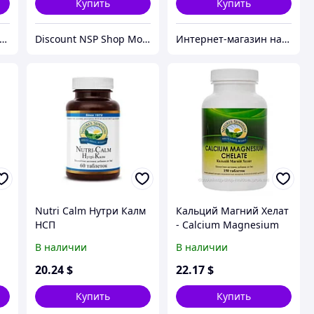
Купить
Купить
рнет-магазин натуральных витаминов компании Nature`s Sunshine, NSP (НСП)
Discount NSP Shop Moldova
Интернет-магазин натуральных витаминов компании Nature`s Sunshine, NSP (НСП)
Nutri Calm Нутри Калм
Кальций Магний Хелат
НСП
- Calcium Magnesium
Chelate
В наличии
В наличии
20
.24
$
22
.17
$
Купить
Купить