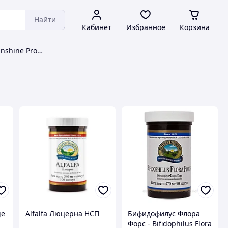
Найти
Кабинет
Избранное
Корзина
Биодобавки Nature's Sunshine Products
ge
Alfalfa Люцерна НСП
Бифидофилус Флора
Форс - Bifidophilus Flora