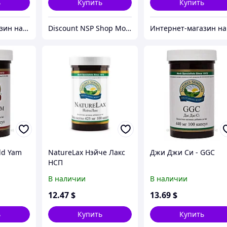
ь
Купить
Купить
Интернет-магазин натуральных витаминов компании Nature`s Sunshine, NSP (НСП)
Discount NSP Shop Moldova
Инте
ld Yam
NatureLax Нэйче Лакс
Джи Джи Си - GGC
НСП
В наличии
В наличии
12
.47
$
13
.69
$
ь
Купить
Купить