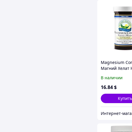
Magnesium Co
Магний Хелат 
В наличии
16
.84
$
Купит