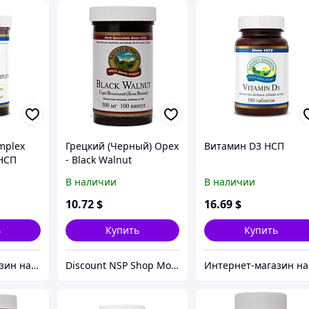
mplex
Грецкий (Черный) Орех
Витамин D3 НСП
НСП
- Black Walnut
В наличии
В наличии
10
.72
$
16
.69
$
ь
Купить
Купить
Интернет-магазин натуральных витаминов компании Nature`s Sunshine, NSP (НСП)
Discount NSP Shop Moldova
Инте