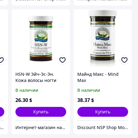
HSN-W Эйч-Эс-Эн.
Майнд Макс - Mind
Кожа волосы ногти
Max
НСП
В наличии
В наличии
26
.30
$
38
.37
$
Купить
Купить
Discount NSP Shop Moldova
Интернет-магазин натуральных витаминов компании Nature`s Sunshine, NSP (НСП)
Discount NSP Shop Moldova