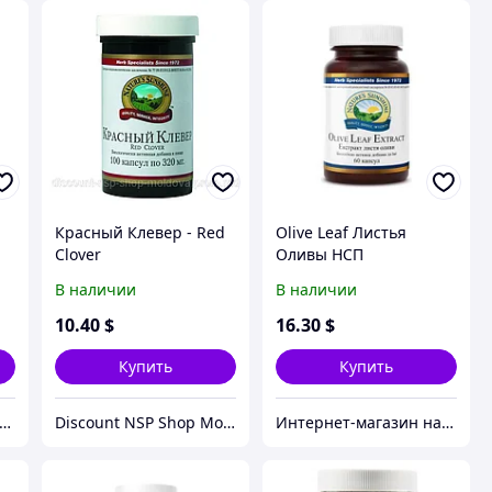
Красный Клевер - Red
Olive Leaf Листья
Clover
Оливы НСП
В наличии
В наличии
10
.40
$
16
.30
$
Купить
Купить
рнет-магазин натуральных витаминов компании Nature`s Sunshine, NSP (НСП)
Discount NSP Shop Moldova
Интернет-магазин натуральных витаминов компании Nature`s Sunshine, NSP (НСП)