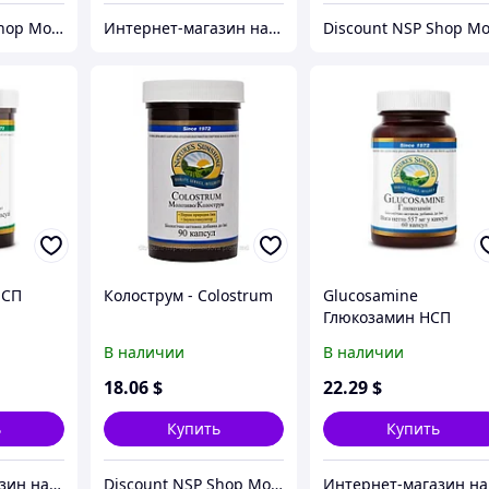
Discount NSP Shop Moldova
Интернет-магазин натуральных витаминов компании Nature`s Sunshine, NSP (НСП)
НСП
Колострум - Colostrum
Glucosamine
Глюкозамин НСП
В наличии
В наличии
18
.06
$
22
.29
$
ь
Купить
Купить
Интернет-магазин натуральных витаминов компании Nature`s Sunshine, NSP (НСП)
Discount NSP Shop Moldova
Инте