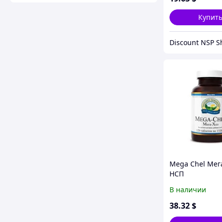
Купит
Mega Chel Мег
НСП
В наличии
38
.32
$