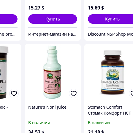
15
.27
$
15
.69
$
ь
Купить
Купить
Natures sunshine products
Интернет-магазин натуральных витаминов компании Nature`s Sunshine, NSP (НСП)
юс -
Nature's Noni Juice
Stomach Comfort
Стомак Комфорт НСП
В наличии
В наличии
34
.53
$
21
.18
$