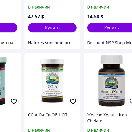
В наличии
В наличии
47
.57
$
14
.50
$
ь
Купить
Купить
Интернет-магазин натуральных витаминов компании Nature`s Sunshine, NSP (НСП)
Natures sunshine products
CC-A Си-Си-Эй НСП
Железо Хелат - Iron
Chelate
В наличии
В наличии