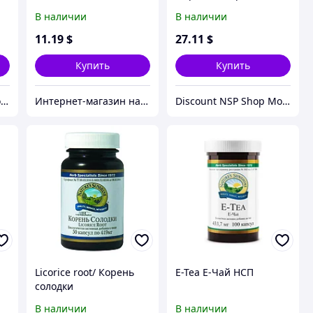
Force
В наличии
В наличии
11
.19
$
27
.11
$
Купить
Купить
Discount NSP Shop Moldova
Интернет-магазин натуральных витаминов компании Nature`s Sunshine, NSP (НСП)
Discount NSP Shop Moldova
Licorice root/ Кoрень
E-Tea Е-Чай НСП
солодки
В наличии
В наличии