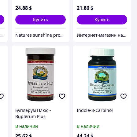
24
.88
$
21
.86
$
Купить
Купить
Discount NSP Shop Moldova
Natures sunshine products
Интернет-магазин натуральных витаминов компании Nature`s Sunshine, NSP (НСП)
Буплерум Плюс -
Indole-3-Carbinol
Buplerum Plus
В наличии
В наличии
25
.62
$
44
.24
$