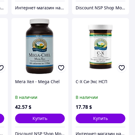
Discount NSP Shop Moldova
Интернет-магазин натуральных витаминов компании Nature`s Sunshine, NSP (НСП)
Discount NSP Shop Moldova
Мега Хел - Mega Chel
C-X Си-Экс НСП
В наличии
В наличии
42
.57
$
17
.78
$
Купить
Купить
рнет-магазин натуральных витаминов компании Nature`s Sunshine, NSP (НСП)
Discount NSP Shop Moldova
Интернет-магазин натуральных витаминов компании Nature`s Sunshine, NSP (НСП)