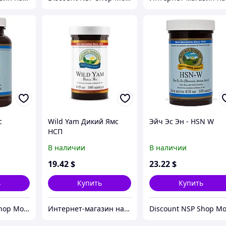
с
Wild Yam Дикий Ямс
Эйч Эс Эн - HSN W
НСП
В наличии
В наличии
19
.42
$
23
.22
$
ь
Купить
Купить
Discount NSP Shop Moldova
Интернет-магазин натуральных витаминов компании Nature`s Sunshine, NSP (НСП)