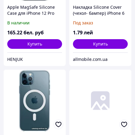
Apple MagSafe Silicone
Накладка Silicone Cover
Case для iPhone 12 Pro
(чехол- бампер) iPhone 6
Max (темный
чёрный
В наличии
Под заказ
ультрамарин)
165
.22
бел. руб
1
.79
лей
Купить
Купить
HENJUK
allmobile.com.ua