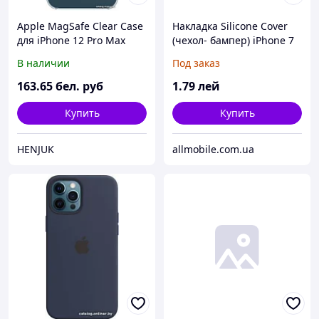
Apple MagSafe Clear Case
Накладка Silicone Cover
для iPhone 12 Pro Max
(чехол- бампер) iPhone 7
(прозрачный)
Plus/ 8 Plus красный
В наличии
Под заказ
163
.65
бел. руб
1
.79
лей
Купить
Купить
HENJUK
allmobile.com.ua