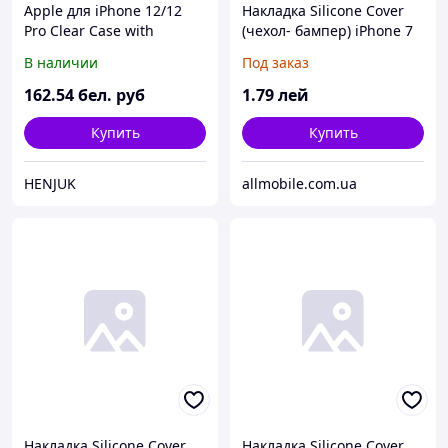
Apple для iPhone 12/12
Накладка Silicone Cover
Pro Clear Case with
(чехол- бампер) iPhone 7
MagSafe MHLM3ZE/A
Plus/ 8 Plus бежевый
В наличии
Под заказ
162
.54
бел. руб
1
.79
лей
Купить
Купить
HENJUK
allmobile.com.ua
Накладка Silicone Cover
Накладка Silicone Cover