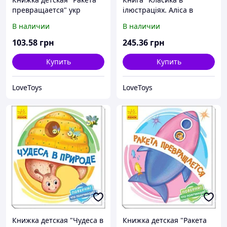
превращается" укр
ілюстраціях. Аліса в
Країні див" (рус)
В наличии
В наличии
103
.58
грн
245
.36
грн
Купить
Купить
LoveToys
LoveToys
Книжка детская "Чудеса в
Книжка детская "Ракета