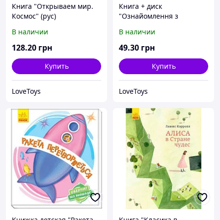
Книга "Открываем мир.
Книга + диск
Космос" (рус)
"Ознайомлення з
природним довкіллям"
В наличии
В наличии
(укр)
128
.20
грн
49
.30
грн
Купить
Купить
LoveToys
LoveToys
Книжка детская "Ракета
Книга "Класика в