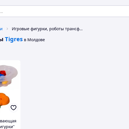
ки
Игровые фигурки, роботы трансформеры Tigres
ы
Tigres
в Молдове
ивающая
игурки"