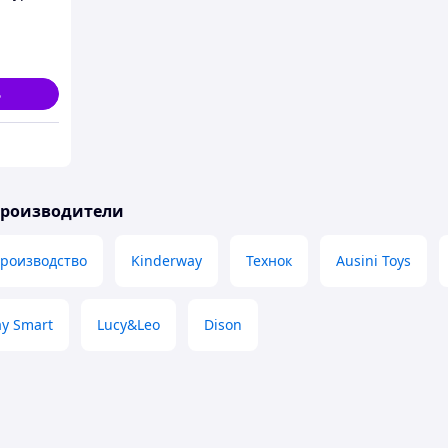
ь
производители
производство
Kinderway
Технок
Ausini Toys
ay Smart
Lucy&Leo
Dison