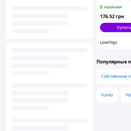
(оранжевая)
В наличии
176
.52
грн
Купит
LoveToys
Популярные 
Собственное 
Funko
Pl