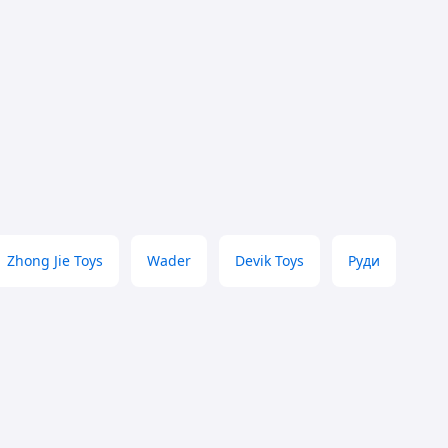
Zhong Jie Toys
Wader
Devik Toys
Руди