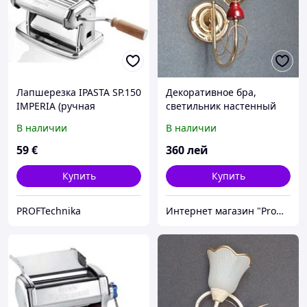
Лапшерезка IPASTA SP.150
Декоративное бра,
IMPERIA (ручная
светильник настенный
машинка для пасты)
IMPERIA одноламповое
В наличии
В наличии
MMD-454164
59
€
360
лей
Купить
Купить
PROFTechnika
Интернет магазин "Promtovari"