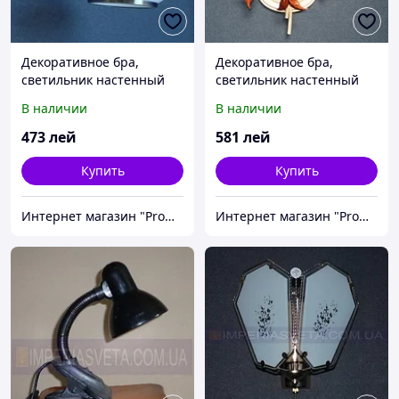
Декоративное бра,
Декоративное бра,
светильник настенный
светильник настенный
IMPERIA одноламповое
IMPERIA двухламповое
В наличии
В наличии
MMD-511141
MMD-511425
473
лей
581
лей
Купить
Купить
Интернет магазин "Promtovari"
Интернет магазин "Promtovari"