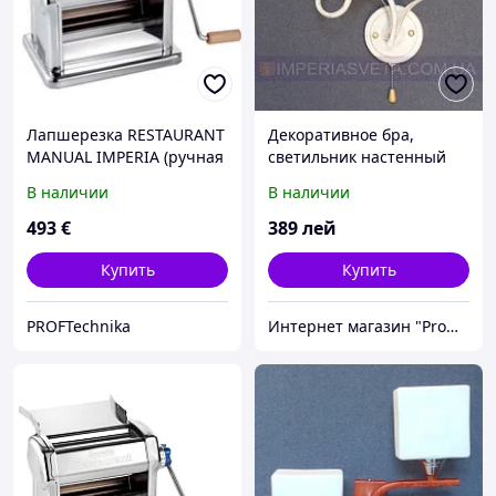
Лапшерезка RESTAURANT
Декоративное бра,
MANUAL IMPERIA (ручная
светильник настенный
машинка для пасты)
IMPERIA одноламповое
В наличии
В наличии
MMD-500451
493
€
389
лей
Купить
Купить
PROFTechnika
Интернет магазин "Promtovari"