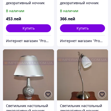
декоративный ночник
декоративный ночник
IMPERIA одноламповый с
IMPERIA одноламповый с
В наличии
В наличии
абажуром MMD-502035
абажуром MMD-440223
453
лей
366
лей
Купить
Купить
Интернет магазин "Promtovari"
Интернет магазин "Promtovari"
Светильник настольный
Светильник настольный
декоративный ночник
декоративный ночник