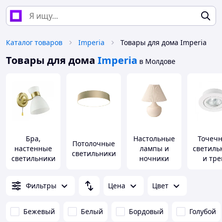
Каталог товаров
Imperia
Товары для дома Imperia
Товары для дома
Imperia
в Молдове
Бра,
Настольные
Точеч
Потолочные
настенные
лампы и
светиль
светильники
светильники
ночники
и тре
систе
Фильтры
Цена
Цвет
Бежевый
Белый
Бордовый
Голубой