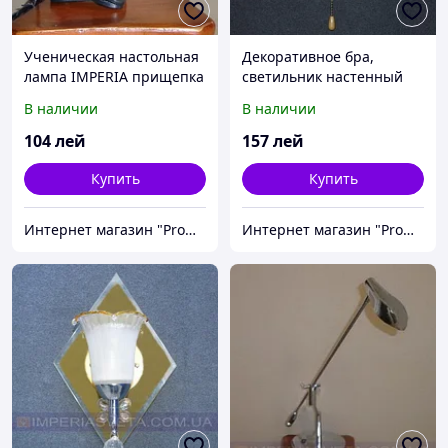
Ученическая настольная
Декоративное бра,
лампа IMPERIA прищепка
светильник настенный
MMD-133004
IMPERIA одноламповое
В наличии
В наличии
MMD-432130
104
лей
157
лей
Купить
Купить
Интернет магазин "Promtovari"
Интернет магазин "Promtovari"