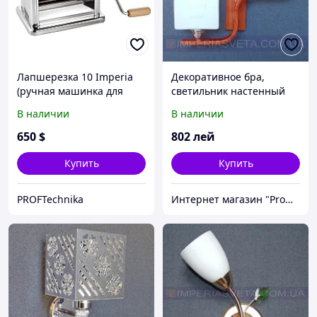
Лапшерезка 10 Imperia
Декоративное бра,
(ручная машинка для
светильник настенный
пасты)
IMPERIA двухламповое
В наличии
В наличии
MMD-464305
650
$
802
лей
Купить
Купить
PROFTechnika
Интернет магазин "Promtovari"