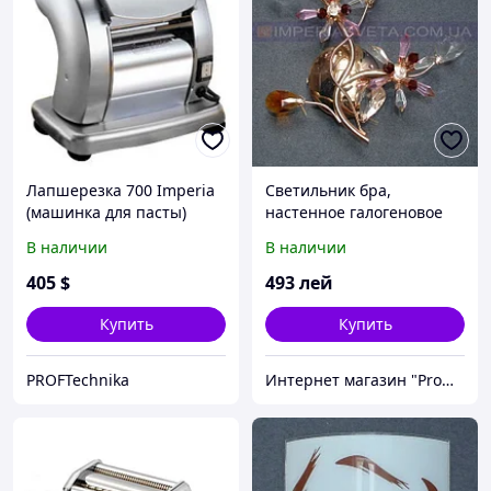
Лапшерезка 700 Imperia
Светильник бра,
(машинка для пасты)
настенное галогеновое
IMPERIA двухламповое
В наличии
В наличии
MMD-325060
405
$
493
лей
Купить
Купить
PROFTechnika
Интернет магазин "Promtovari"