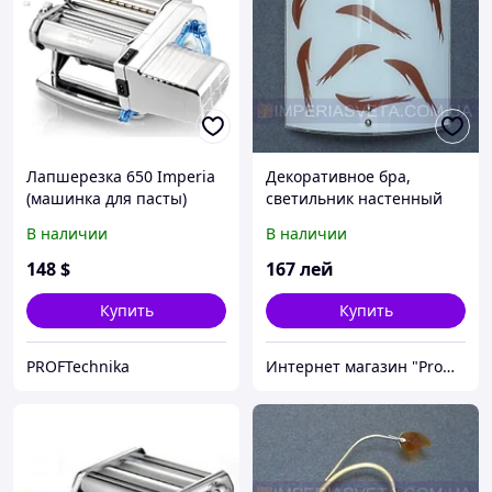
Лапшерезка 650 Imperia
Декоративное бра,
(машинка для пасты)
светильник настенный
IMPERIA одноламповое
В наличии
В наличии
MMD-343142
148
$
167
лей
Купить
Купить
PROFTechnika
Интернет магазин "Promtovari"