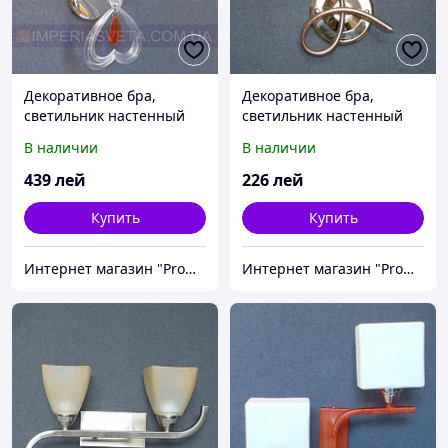
Декоративное бра,
Декоративное бра,
светильник настенный
светильник настенный
IMPERIA одноламповое
IMPERIA одноламповое
В наличии
В наличии
MMD-461432
MMD-406400
439
лей
226
лей
Купить
Купить
Интернет магазин "Promtovari"
Интернет магазин "Promtovari"