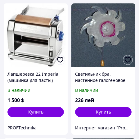
Лапшерезка 22 Imperia
Светильник бра,
(машинка для пасты)
настенное галогеновое
IMPERIA одноламповое
В наличии
В наличии
MMD-343212
1 500
$
226
лей
Купить
Купить
PROFTechnika
Интернет магазин "Promtovari"