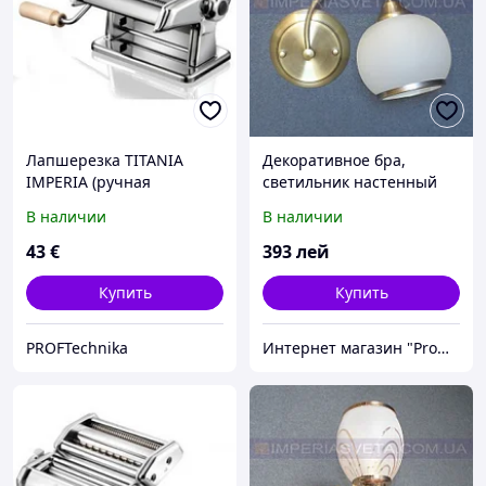
Лапшерезка TITANIA
Декоративное бра,
IMPERIA (ручная
светильник настенный
машинка для пасты)
IMPERIA одноламповое
В наличии
В наличии
MMD-464432
43
€
393
лей
Купить
Купить
PROFTechnika
Интернет магазин "Promtovari"