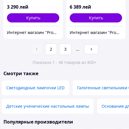
направленный
подсветкой стола MMD-
3 290
лей
6 389
лей
подсветкой основания
432036
MMD-510135
Купить
Купить
Интернет магазин "Promtovari"
Интернет магазин "Promtovari"
1
2
3
...
Показано 1 - 48 товаров из 800+
Смотри также
Светодиодные лампочки LED
Галогенные светильники 
Детские ученические настольные лампы
Основания д
Популярные производители