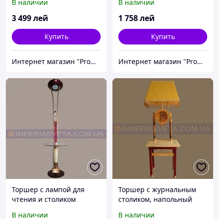
В наличии
В наличии
дополнительной
MMD-432436
подсветкой основания
3 499
лей
1 758
лей
MMD-352152
Купить
Купить
Интернет магазин "Promtovari"
Интернет магазин "Promtovari"
Торшер с лампой для
Торшер с журнальным
чтения и столиком
столиком, напольный
напольный IMPERIA
IMPERIA с
В наличии
В наличии
галогенный
абажуром,часами и