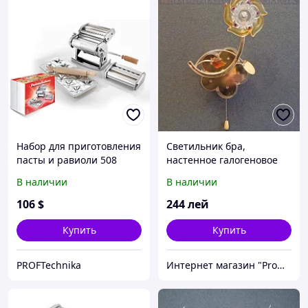
Набор для приготовления
Светильник бра,
пасты и равиоли 508
настенное галогеновое
Imperia
IMPERIA одноламповое
В наличии
В наличии
декоративное MMD-
341036
106
$
244
лей
Купить
Купить
PROFTechnika
Интернет магазин "Promtovari"