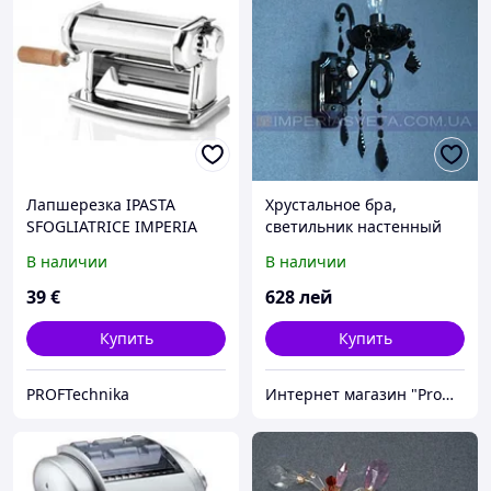
Лапшерезка IPASTA
Хрустальное бра,
SFOGLIATRICE IMPERIA
светильник настенный
(ручная машинка для
IMPERIA одноламповое
В наличии
В наличии
пасты)
MMD-401544
39
€
628
лей
Купить
Купить
PROFTechnika
Интернет магазин "Promtovari"