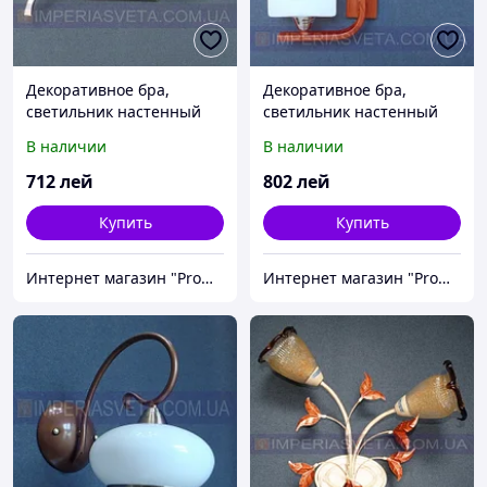
Декоративное бра,
Декоративное бра,
светильник настенный
светильник настенный
IMPERIA двухламовое
IMPERIA одноламповое
В наличии
В наличии
MMD-464404
MMD-464510
712
лей
802
лей
Купить
Купить
Интернет магазин "Promtovari"
Интернет магазин "Promtovari"