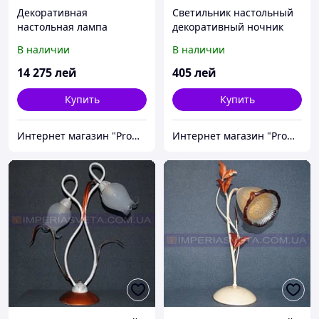
Декоративная
Светильник настольный
настольная лампа
декоративный ночник
IMPERIA трехламповая
IMPERIA двухламповый
В наличии
В наличии
сфера вращающаяся
MMD-330423
MMD-336544
14 275
лей
405
лей
Купить
Купить
Интернет магазин "Promtovari"
Интернет магазин "Promtovari"