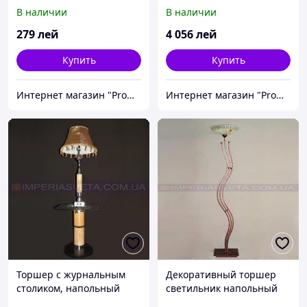
IMPERIA одноламповый с
напольный IMPERIA
В наличии
В наличии
сенсорным включением
галогенный
MMD-134352
направленный MMD-
279
лей
4 056
лей
150020
Купить
Купить
Интернет магазин "Promtovari"
Интернет магазин "Promtovari"
Торшер с журнальным
Декоративный торшер
столиком, напольный
светильник напольный
IMPERIA с абажуром и
IMPERIA одноламповый