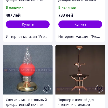
IMPERIA одноламповый с
IMPERIA одноламповый
В наличии
В наличии
абажуром MMD-502036
MMD-433305
487
лей
733
лей
Купить
Купить
Интернет магазин "Promtovari"
Интернет магазин "Promtovari"
Светильник настольный
Торшер с лампой для
декоративный ночник
чтения и столиком