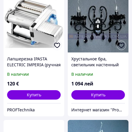
Лапшерезка IPASTA
Хрустальное бра,
ELECTRIC IMPERIA (ручная
светильник настенный
машинка для пасты)
IMPERIA двухламповое
В наличии
В наличии
MMD-420342
120
€
1 094
лей
Купить
Купить
PROFTechnika
Интернет магазин "Promtovari"