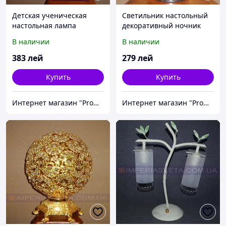
Детская ученическая
Светильник настольный
настольная лампа
декоративный ночник
IMPERIA дневного света с
IMPERIA одноламповый с
В наличии
В наличии
часами MMD-341260
сенсорным включением
MMD-324643
383
лей
279
лей
Купить
Купить
Интернет магазин "Promtovari"
Интернет магазин "Promtovari"