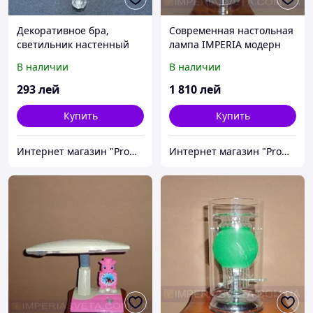
Декоративное бра,
Современная настольная
светильник настенный
лампа IMPERIA модерн
IMPERIA одноламповое
направленного света
В наличии
В наличии
MMD-363204
галогенная MMD-450114
293
лей
1 810
лей
Купить
Купить
Интернет магазин "Promtovari"
Интернет магазин "Promtovari"