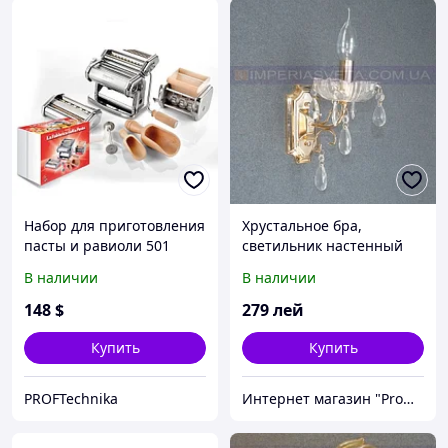
Набор для приготовления
Хрустальное бра,
пасты и равиоли 501
светильник настенный
Imperia
IMPERIA одноламповое
В наличии
В наличии
MMD-435005
148
$
279
лей
Купить
Купить
PROFTechnika
Интернет магазин "Promtovari"