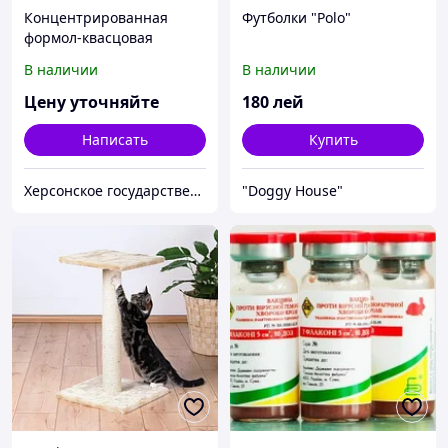
Концентрированная
Футболки "Polo"
формол-квасцовая
вакцина против
В наличии
В наличии
сальмонеллеза
(паратифа) телят
Цену уточняйте
180
лей
Написать
Купить
Херсонское государственное предприятие - биологическая фабрика
"Doggy House"