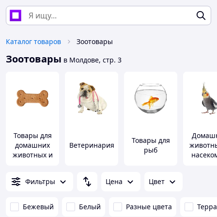
Каталог товаров
Зоотовары
Зоотовары
в Молдове, стр. 3
Товары для
Домаш
Товары для
домашних
Ветеринария
животн
рыб
животных и
насеко
птиц
Фильтры
Цена
Цвет
Бежевый
Белый
Разные цвета
Терр