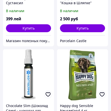
Сустаксил
"Кошка в Шляпке"
Бежевая Лента
В наличии
В наличии
399
лей
2 500
руб
Купить
Купить
Магазин полезных покупок "Goodbuy"
Porcelain Castle
Chocolate Slim (Шоколад
Happy dog Sensible
Слим) - шоколад для
Neuseeland 4 кг