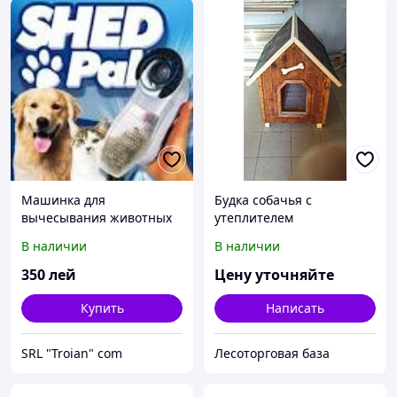
Машинка для
Будка собачья с
вычесывания животных
утеплителем
SHED PAL
В наличии
В наличии
350
лей
Цену уточняйте
Купить
Написать
SRL "Troian" сom
Лесоторговая база