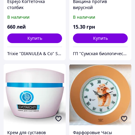
Espejo Когтеточка
Вакцина против
столбик
вирусной
геморрагической болезни
В наличии
В наличии
кроликов тканевая
инактивированная
660
лей
15
.30
грн
гидроокисьалюминиевая.
Купить
Купить
Trixie "DIANULEA & Co" SRL
ГП "Сумская биологическая фабрика"
Крем для суставов
Фарфоровые Часы