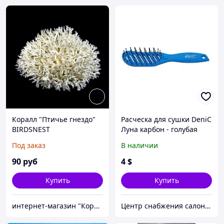
Коралл "Птичье гнездо"
Расческа для сушки DeniC
BIRDSNEST
Луна карбон - голубая
Под заказ
В наличии
90
руб
4
$
Купить
Купить
интернет-магазин "Коралловый мир"
Центр снабжения салонов красоты DenIC