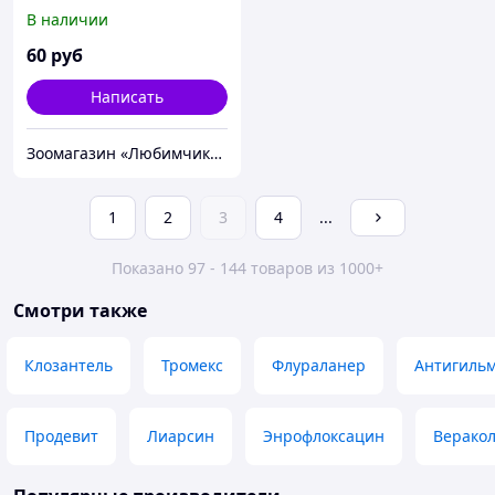
В наличии
60
руб
Написать
Зоомагазин «Любимчик» г. Тирасполь
1
2
3
4
...
Показано 97 - 144 товаров из 1000+
Смотри также
Клозантель
Тромекс
Флураланер
Антигиль
Продевит
Лиарсин
Энрофлоксацин
Верако