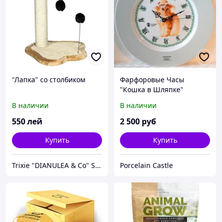
"Лапка" со столбиком
Фарфоровые Часы
"Кошка в Шляпке"
Голубая Лента
В наличии
В наличии
550
лей
2 500
руб
Купить
Купить
Trixie "DIANULEA & Co" SRL
Porcelain Castle