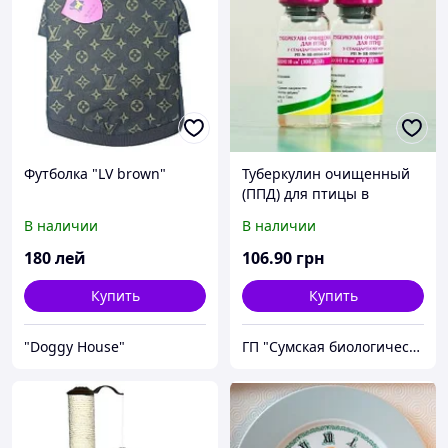
Футболка "LV brown"
Туберкулин очищенный
(ППД) для птицы в
стандартном растворе
В наличии
В наличии
180
лей
106
.90
грн
Купить
Купить
"Doggy House"
ГП "Сумская биологическая фабрика"