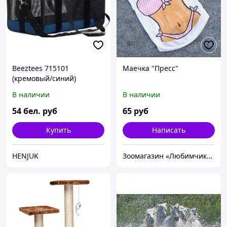
Beeztees 715101
Маечка "Пресс"
(кремовый/синий)
В наличии
В наличии
54
бел. руб
65
руб
Купить
Написать
HENJUK
Зоомагазин «Любимчик» г. Тирасполь