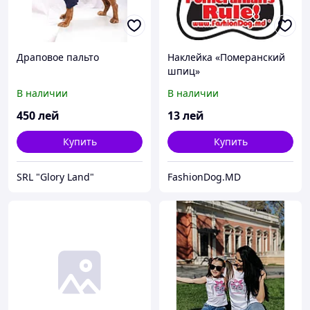
Драповое пальто
Наклейка «Померанский
шпиц»
В наличии
В наличии
450
лей
13
лей
Купить
Купить
SRL "Glory Land"
FashionDog.MD