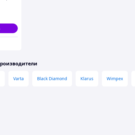
ь
производители
Varta
Black Diamond
Klarus
Wimpex