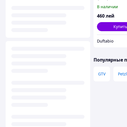
мочи.
В наличии
460
лей
Купит
Duftabio
Популярные 
GTV
Petzl