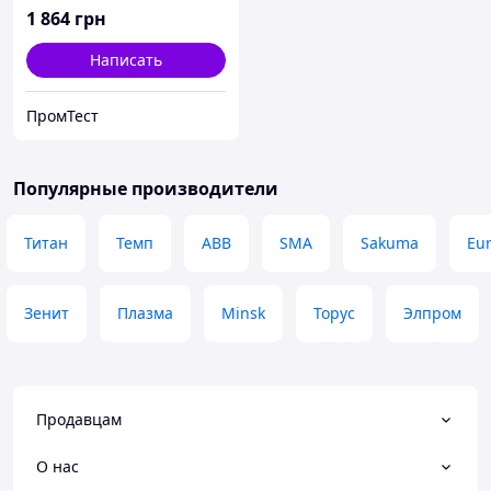
1 864
грн
Написать
ПромТест
Популярные производители
Титан
Темп
ABB
SMA
Sakuma
Eur
Зенит
Плазма
Minsk
Торус
Элпром
Продавцам
О нас