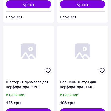
Купить
Купить
ПромТест
ПромТест
Шестерня промвала для
Поршень+шатун для
перфоратора Темп
перфоратора ТЕМП
ПЭ-950ДФР (Ø31 мм, 25
ПЭ-1850 (Ø 28 мм).
В наличии
В наличии
зубов).
125
грн
106
грн