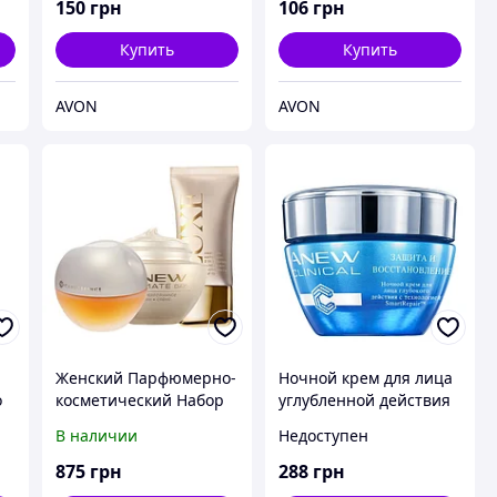
150
грн
106
грн
Купить
Купить
AVON
AVON
Женский Парфюмерно-
Ночной крем для лица
о
косметический Набор
углубленной действия
«Естественная
«Защита и
В наличии
Недоступен
й
красота»
восстановление», 30 мл
Avon, Эйвон, Ейвон
875
грн
288
грн