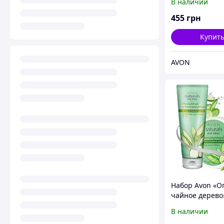
В наличии
альянс с Avon,
23332, 50мл
455
грн
Купит
AVON
Набор Avon «О
чайное дерево
Эйвон, Avon, Е
В наличии