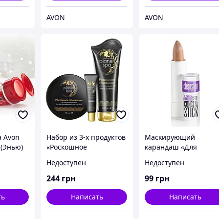
AVON
AVON
а Avon
Набор из 3-х продуктов
Маскирующий
 (Энью)
«Роскошное
карандаш «Для
для
обновление» Avon,
проблемной кожи»
Недоступен
Недоступен
Avon,
Эйвон, Ейвон, 73022
Avon, Эйвон, Ейвон
244
грн
99
грн
ть
Написать
Написать