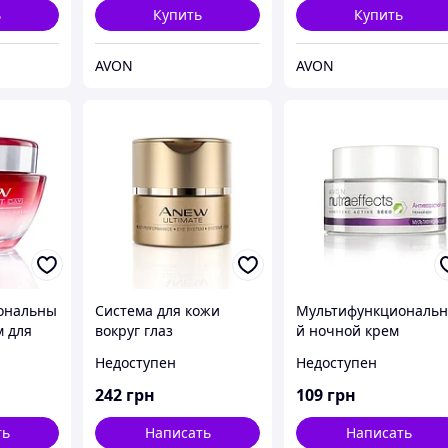
Avon, Эйвон, Ейвон,
ь
Купить
Купить
200 м
AVON
AVON
ональны
Система для кожи
Мультифункциональ
м для
вокруг глаз
й ночной крем
«Омоложение. Мульти-
«Антивозрастной ухо
Недоступен
Недоступен
PF 20
уход»: крем и бальзам
Avon, Эйвон, Ейвон
йвон
Avon, Эйвон, Ейвон
242
грн
109
грн
ть
Написать
Написать