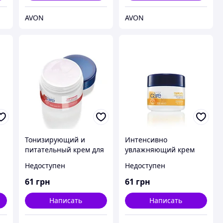
AVON
AVON
Тонизирующий и
Интенсивно
питательный крем для
увлажняющий крем
лица «Шиповник»
для лица с пчелиным
Недоступен
Недоступен
Avon, Эйвон, Ейвон,
маточным молочком
100 мл
Avon, Эйвон, Ейвон,
61
грн
61
грн
100 мл
Написать
Написать