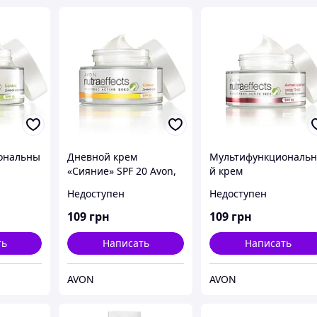
ональны
Дневной крем
Мультифункциональ
«Сияние» SPF 20 Avon,
й крем
ой уход»
Эйвон, Ейвон
«Антивозрастной ухо
Недоступен
Недоступен
йвон,
Плюс» SPF 20 Avon,
Эйвон, Ейвон
109
грн
109
грн
ть
Написать
Написать
AVON
AVON