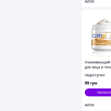
AVON
Ухаживающий 
для лица и тел
«Мягкое увлаж
Недоступен
для всей семьи
и экстрактом 
99
грн
Avon, Эйвон,
Написа
AVON