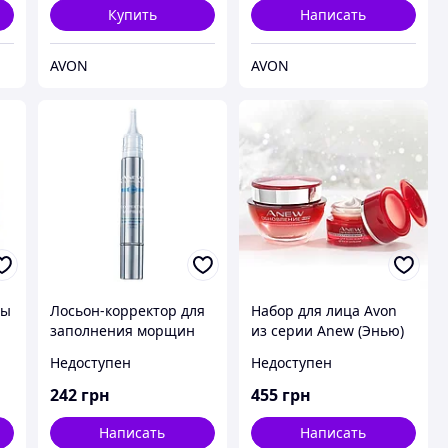
Купить
Написать
AVON
AVON
ны
Лосьон-корректор для
Набор для лица Avon
заполнения морщин
из серии Anew (Энью)
д»
Avon, Эйвон, Ейвон, 4
«Обновление» для
Недоступен
Недоступен
мл
возраста 35+, Avon,
Эйвон, Ейвон,
242
грн
455
грн
Написать
Написать