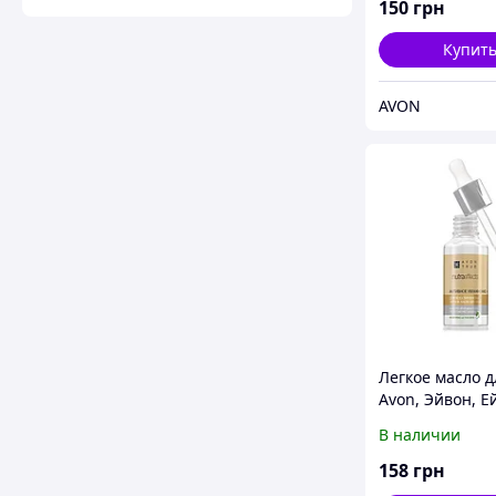
150
грн
Купит
AVON
Легкое масло д
Avon, Эйвон, Е
мл
В наличии
158
грн