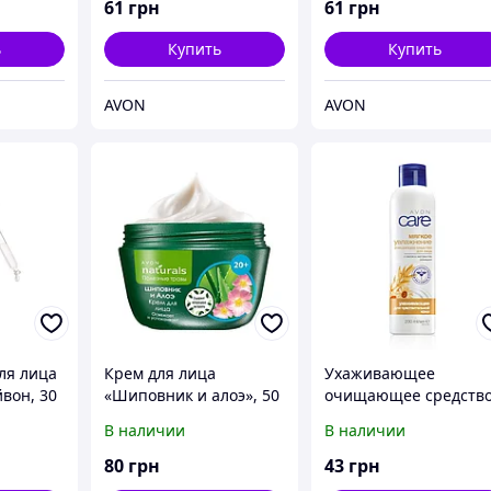
Avon, Эйвон, Ейвон,
Эйвон, Ейвон, 100 мл
61
грн
61
грн
100 мл
ь
Купить
Купить
AVON
AVON
ля лица
Крем для лица
Ухаживающее
йвон, 30
«Шиповник и алоэ», 50
очищающее средств
мл Avon, Эйвон, Ейвон
для лица «Мягкое
В наличии
В наличии
увлажнение» для все
семьи с овсом и
80
грн
43
грн
экстрактом ромашки