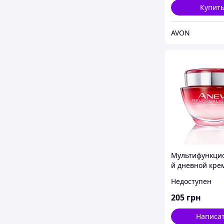
Купит
AVON
Мультифункци
й дневной кре
лица «Полное
Недоступен
обновление» S
Avon, Эйвон, Е
205
грн
Написа