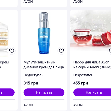
AVON
AVON
крем
Мульти-защитный
Набор для лица Avon
а
дневной крем для лица
из серии Anew (Энью
нение»
«Защита и
«Обновление» для
Недоступен
Недоступен
 с овсом
восстановление» SPF
возраста 35+, Avon,
ромашки
50 Avon, Эйвон, Ейвон
Эйвон, Ейвон,
315
грн
455
грн
ть
Написать
Написать
AVON
AVON