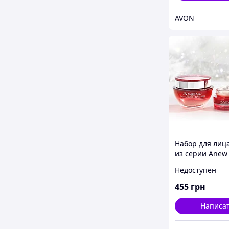
AVON
Набор для лиц
из серии Anew
«Обновление» 
Недоступен
возраста 35+, 
Эйвон, Ейвон,
455
грн
Написа