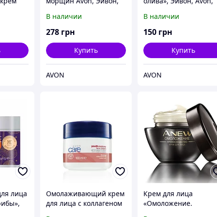
крем
морщин Avon, Эйвон,
олива», Эйвон, Avon,
лом
Ейвон, 30 мл
Ейвон, 99440
В наличии
В наличии
ином Е
йвон,
278
грн
150
грн
ь
Купить
Купить
AVON
AVON
для лица
Омолаживающий крем
Крем для лица
рибы»,
для лица с коллагеном
«Омоложение.
метика,
и эластином
Преимущество» Avon