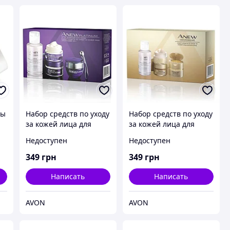
ны
Набор средств по уходу
Набор средств по уходу
за кожей лица для
за кожей лица для
д
возраста 55+ Anew
возраста 45+
Недоступен
Недоступен
Platinum Avon, Эйвон,
«Омоложение. Мульти-
Ейвон
уход» Avon, Эйвон,
349
грн
349
грн
Ейвон
Написать
Написать
AVON
AVON