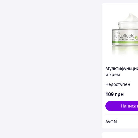
Мультифункци
й крем
«Антивозрастн
Недоступен
SPF 20 Avon, Э
Ейвон
109
грн
Написа
AVON