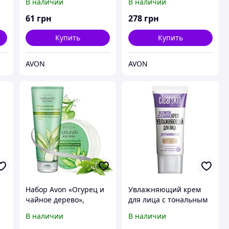
В наличии
В наличии
зеленого чая Avon,
Эйвон, Ейвон, 100 мл
61
грн
278
грн
Купить
Купить
AVON
AVON
Набор Avon «Огурец и
Увлажняющий крем
чайное дерево»,
для лица с тональным
Эйвон, Avon, Ейвон,
эффектом «Для
В наличии
В наличии
проблемной кожи»