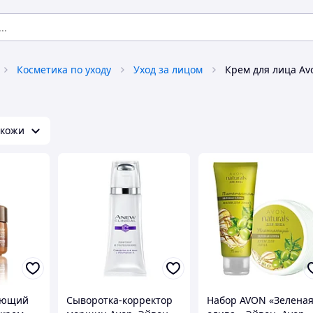
Косметика по уходу
Уход за лицом
Крем для лица Av
 кожи
ающий
Сыворотка-корректор
Набор AVON «Зелена