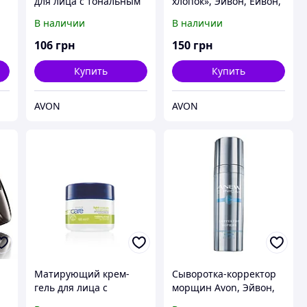
для лица с тональным
хлопок», Эйвон, Ейвон,
эффектом «Для
Avon, 28964
В наличии
В наличии
проблемной кожи»
Avon, Эйвон, Ейвон
106
грн
150
грн
Купить
Купить
AVON
AVON
Матирующий крем-
Сыворотка-корректор
гель для лица с
морщин Avon, Эйвон,
,
экстрактами огурца и
Ейвон, 30 мл