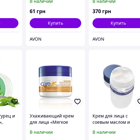
В наличии
В наличии
 Эйвон,
«Молодость актив»
Эйвон, Ейвон
Avon, Эйвон, Ейвон,
61
грн
370
грн
100 мл
ь
Купить
Купить
AVON
AVON
гурец и
Ухаживающий крем
Крем для лица с
»,
для лица «Мягкое
соевым маслом и
йвон,
увлажнение» с овсом и
витамином Е
В наличии
В наличии
экстрактом ромашки
«Увлажнение» Avon,