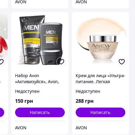
AVON
AVON
Набор Avon
Крем для лица «Ультра-
)
«Активизуйся», Avon,
питание. Легкая
Эйвон, Ейвон, 51118
текстура», 50 мл Avon,
Недоступен
Недоступен
Эйвон, Ейвон
150
грн
288
грн
Написать
Написать
AVON
AVON