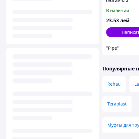
обжимная
В наличии
23
.53
лей
Написа
"Pipe"
Популярные 
Rehau
La
Teraplast
Муфты для тр