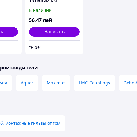
15 обжимная
В наличии
56
.47
лей
ть
Написать
"Pipe"
производители
vita
Aquer
Maximus
LMC-Couplings
Gebo 
уб, монтажные гильзы оптом