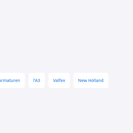
Armaturen
ГАЗ
Valfex
New Holland