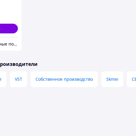
ь
"4You" Необычные подарки.
производители
e
VST
Собственное производство
Skmei
C