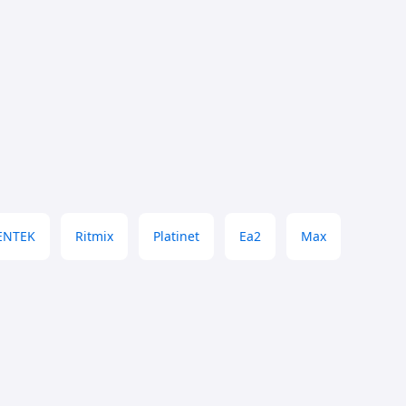
ENTEK
Ritmix
Platinet
Ea2
Max