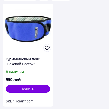
Турмалиновый пояс
"Вековой Восток"
(оригинал)
В наличии
(Неопреновый,синий)
950
лей
Купить
SRL "Troian" сom