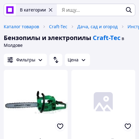
В категории
Каталог товаров
Craft-Tec
Дача, сад и огород
Инст
Бензопилы и электропилы
Craft-Tec
в
Молдове
Фильтры
Цена