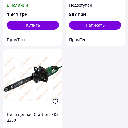
В наличии
Недоступен
1 341
грн
887
грн
Купить
Написать
ПромТест
ПромТест
Пила цепная Craft-tec EKS
2350