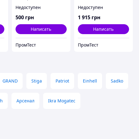
WCS-2500
Недоступен
Недоступен
500
грн
1 915
грн
Написать
Написать
ПромТест
ПромТест
GRAND
Stiga
Patriot
Einhell
Sadko
ch
Арсенал
Ikra Mogatec