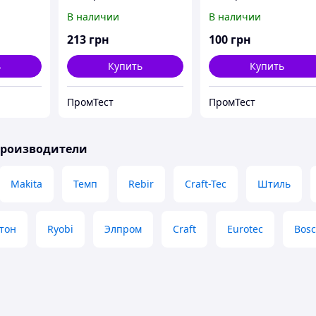
WCS-2400.
WCS-2000.
В наличии
В наличии
213
грн
100
грн
ь
Купить
Купить
ПромТест
ПромТест
производители
Makita
Темп
Rebir
Craft-Tec
Штиль
тон
Ryobi
Элпром
Craft
Eurotec
Bos