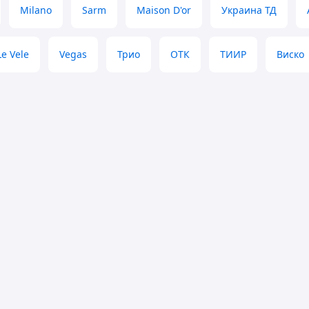
Milano
Sarm
Maison D'or
Украина ТД
Le Vele
Vegas
Трио
ОТК
ТИИР
Виско