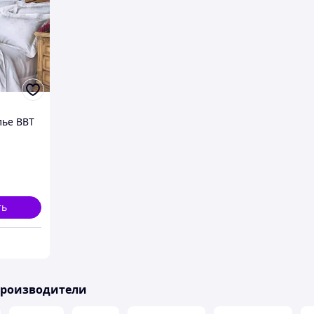
лье BBT
ть
производители