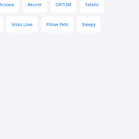
Аскона
Beurer
ORTUM
Tatami
Visko Love
Pillow Pets
Sleepy