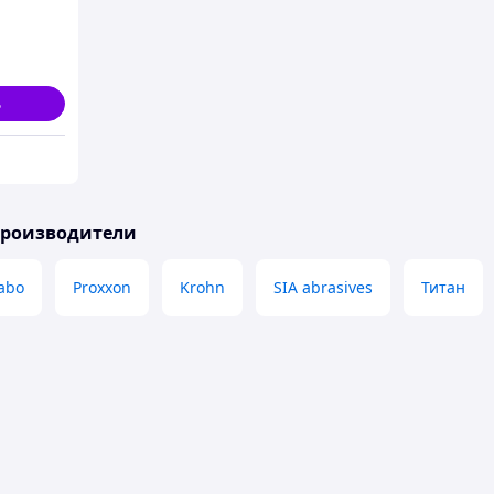
0.
ь
производители
abo
Proxxon
Krohn
SIA abrasives
Титан