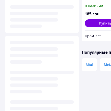
Einhell TH-US24
В наличии
185
грн
Купит
ПромТест
Популярные 
Miol
Met