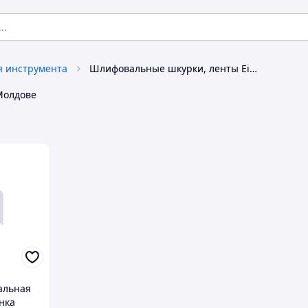
я инструмента
Шлифовальные шкурки, ленты Einhell
Молдове
альная
нка