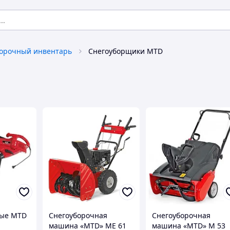
борочный инвентарь
Снегоуборщики MTD
вые MTD
Снегоуборочная
Снегоуборочная
машина «MTD» ME 61
машина «MTD» M 53