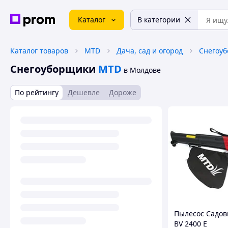
Каталог
В категории
Каталог товаров
MTD
Дача, сад и огород
Снегоу
Снегоуборщики
MTD
в Молдове
По рейтингу
Дешевле
Дороже
Пылесос Садо
BV 2400 E