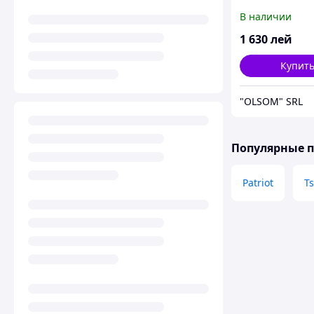
В наличии
1 630
лей
Купит
"OLSOM" SRL
Популярные 
Patriot
T