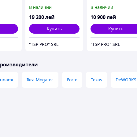
В наличии
В наличии
19 200
лей
10 900
лей
ь
Купить
Купить
"TSP PRO" SRL
"TSP PRO" SRL
производители
sunami
Ikra Mogatec
Forte
Texas
DeWORKS