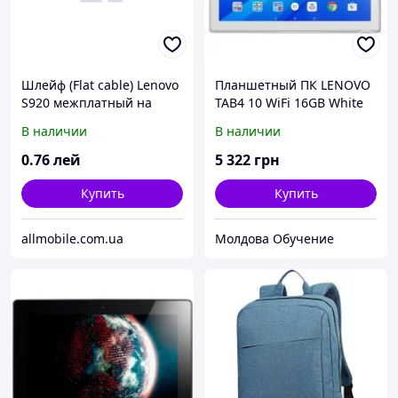
Шлейф (Flat cable) Lenovo
Планшетный ПК LENOVO
S920 межплатный на
TAB4 10 WiFi 16GB White
дисплей*
(ZA2J0000UA)
В наличии
В наличии
0
.76
лей
5 322
грн
Купить
Купить
allmobile.com.ua
Молдова Обучение