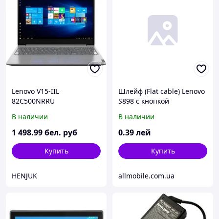
Lenovo V15-IIL
Шлейф (Flat cable) Lenovo
82C500NRRU
S898 с кнопкой
включения, с датчиком
В наличии
В наличии
приближения*
1 498
.99
бел. руб
0
.39
лей
Купить
Купить
HENJUK
allmobile.com.ua