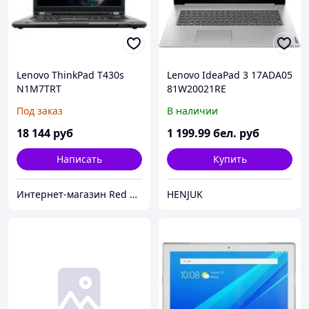
Lenovo ThinkPad T430s
Lenovo IdeaPad 3 17ADA05
N1M7TRT
81W20021RE
Под заказ
В наличии
18 144
руб
1 199
.99
бел. руб
Написать
Купить
Интернет-магазин Red Storm
HENJUK