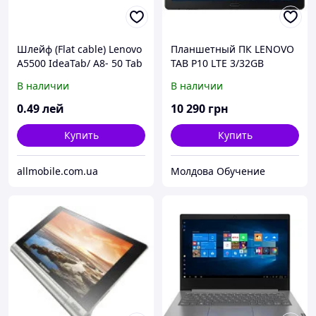
Шлейф (Flat cable) Lenovo
Планшетный ПК LENOVO
A5500 IdeaTab/ A8- 50 Tab
TAB P10 LTE 3/32GB
2 межплатный*
Черный (ZA450074UA)
В наличии
В наличии
0
.49
лей
10 290
грн
Купить
Купить
allmobile.com.ua
Молдова Обучение