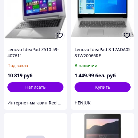
Lenovo IdeaPad Z510 59-
Lenovo IdeaPad 3 17ADA05
407611
81W20066RE
Под заказ
В наличии
10 819
руб
1 449
.99
бел. руб
Написать
Купить
Интернет-магазин Red Storm
HENJUK