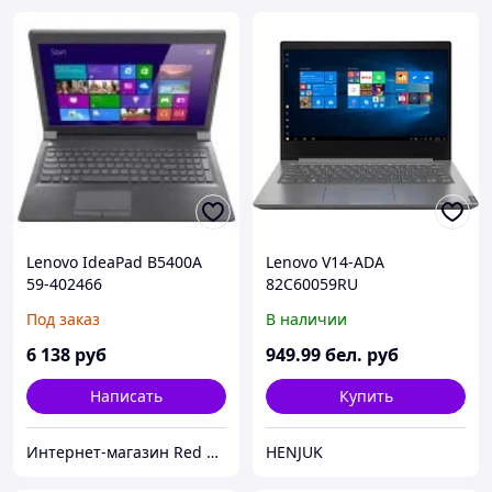
Lenovo IdeaPad B5400A
Lenovo V14-ADA
59-402466
82C60059RU
Под заказ
В наличии
6 138
руб
949
.99
бел. руб
Написать
Купить
Интернет-магазин Red Storm
HENJUK