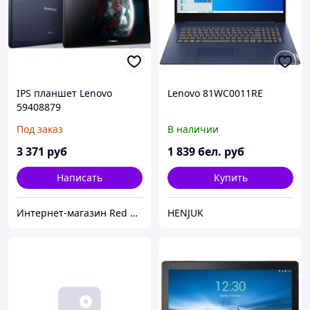
IPS планшет Lenovo
Lenovo 81WC0011RE
59408879
Под заказ
В наличии
3 371
руб
1 839
бел. руб
Написать
Купить
Интернет-магазин Red Storm
HENJUK