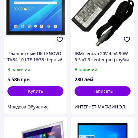
Планшетный ПК LENOVO
IBM/Lenovo 20V 4.5A 90W
TAB4 10 LTE 16GB Черный
5.5 x7.9 center pin (трубка
(ZA2K0054UA)
с иглой)
В наличии
В наличии
5 586
грн
280
лей
Купить
Написать
Молдова Обучение
ИНТЕРНЕТ-МАГАЗИН ЭЛЕКТРОНИКИ "220 VOLT"