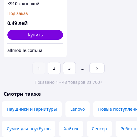
K910 с кнопкой
включения, с датчиком
Под заказ
света*
0
.49
лей
Купить
allmobile.com.ua
1
2
3
...
Показано 1 - 48 товаров из 700+
Смотри также
Наушники и Гарнитуры
Lenovо
Новые поступлени
Сумки для ноутбуков
Хайтек
Сенсор
Робот 