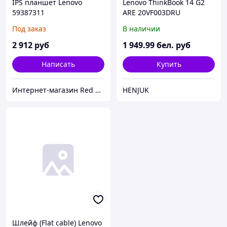
IPS планшет Lenovo
Lenovo ThinkBook 14 G2
59387311
ARE 20VF003DRU
Под заказ
В наличии
2 912
руб
1 949
.99
бел. руб
Написать
Купить
Интернет-магазин Red Storm
HENJUK
Шлейф (Flat cable) Lenovo