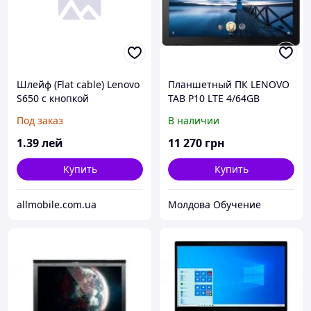
Шлейф (Flat cable) Lenovo
Планшетный ПК LENOVO
S650 с кнопкой
TAB P10 LTE 4/64GB
включения, с датчиком
Черный (ZA450072UA)
Под заказ
В наличии
приближения
1
.39
лей
11 270
грн
Купить
Купить
allmobile.com.ua
Молдова Обучение