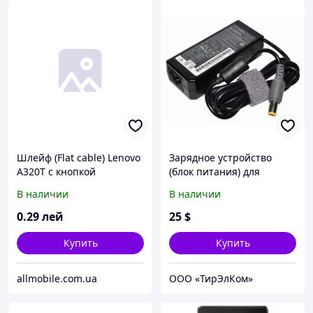
Шлейф (Flat cable) Lenovo
Зарядное устройство
A320T с кнопкой
(блок питания) для
включения, кнопками
ноутбука IBM (Lenovo)
В наличии
В наличии
громкости*
0
.29
лей
25
$
Купить
Купить
allmobile.com.ua
ООО «ТирЭлКом»