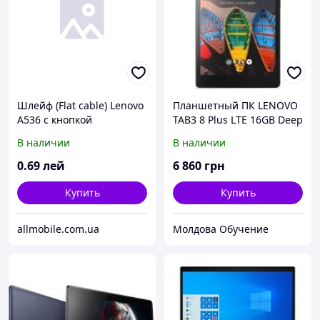
Шлейф (Flat cable) Lenovo
Планшетный ПК LENOVO
A536 с кнопкой
TAB3 8 Plus LTE 16GB Deep
включения, с кнопками
blue (ZA230002UA)
В наличии
В наличии
громкости
0
.69
лей
6 860
грн
Купить
Купить
allmobile.com.ua
Молдова Обучение