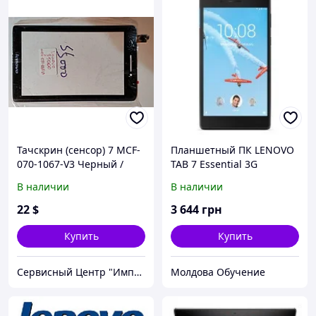
Тачскрин (сенсор) 7 MCF-
Планшетный ПК LENOVO
070-1067-V3 Черный /
TAB 7 Essential 3G
Lenovo IdeaPad S5000
2Gb/16Gb Black
В наличии
В наличии
(ZA310144UA)
22
$
3 644
грн
Купить
Купить
Сервисный Центр "Импульс"
Молдова Обучение