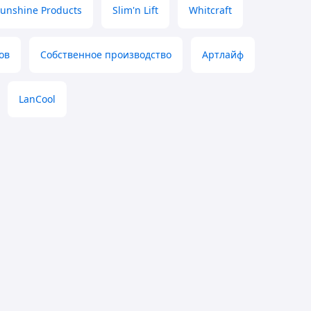
Sunshine Products
Slim'n Lift
Whitcraft
ов
Собственное производство
Артлайф
LanCool