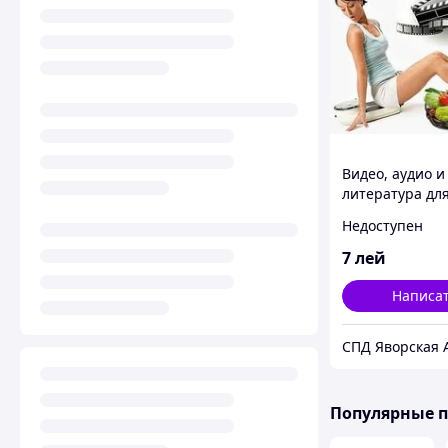
Видео, аудио и
литература дл
похудения
Недоступен
7
лей
Написа
СПД Яворская 
Популярные 