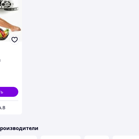
я
ть
А.В
производители