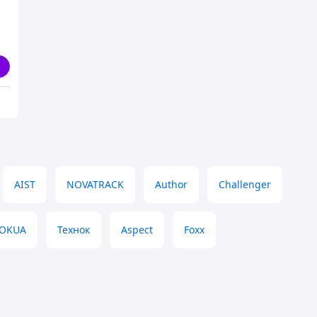
AIST
NOVATRACK
Author
Challenger
OKUA
Технок
Aspect
Foxx