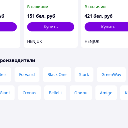
13)
В наличии
В наличии
уб
151
бел. руб
421
бел. руб
ь
Купить
Купить
HENJUK
HENJUK
производители
tels
Forward
Black One
Stark
GreenWay
Giant
Cronus
Bellelli
Орион
Amigo
K