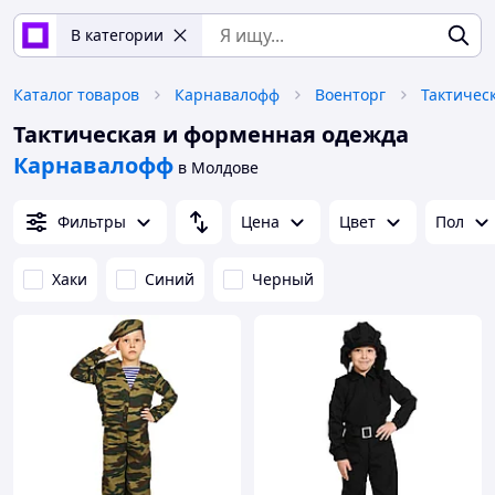
В категории
Каталог товаров
Карнавалофф
Военторг
Тактичес
Тактическая и форменная одежда
Карнавалофф
в Молдове
Фильтры
Цена
Цвет
Пол
Хаки
Синий
Черный