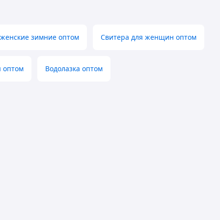
 женские зимние оптом
Свитера для женщин оптом
 оптом
Водолазка оптом