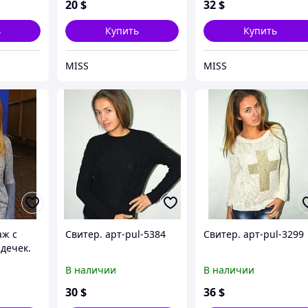
20
$
32
$
ь
Купить
Купить
MISS
MISS
аж с
Свитер. арт-pul-5384
Свитер. арт-pul-3299
дечек.
В наличии
В наличии
30
$
36
$