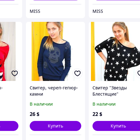
MISS
MISS
ы-
Свитер, череп-гепюр-
Свитер "Звезды
камни
Блестящие"
В наличии
В наличии
26
$
22
$
ь
Купить
Купить