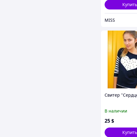
Купит
MISS
Свитер "Сердц
В наличии
25
$
Купит