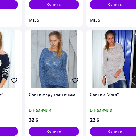
ь
Купить
Купить
MISS
MISS
е"
Свитер-крупная вязка
Cвитер "Zara"
В наличии
В наличии
32
$
22
$
ь
Купить
Купить