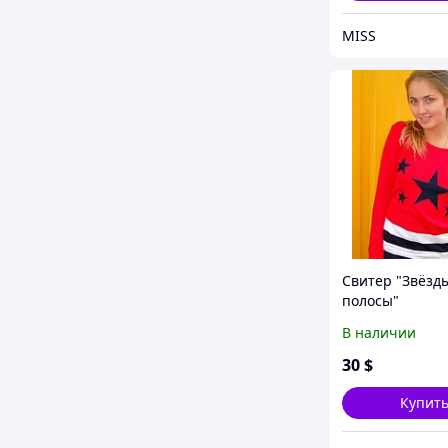
MISS
Свитер "Звёзд
полосы"
В наличии
30
$
Купит