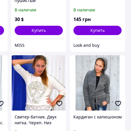
пушистый"
В наличии
В наличии
30
$
145
грн
Купить
Купить
MISS
Look and buy
Свитер-батник. Двух
Кардиган с капюшоном
с.
нитка. Череп. Низ
гипюр.