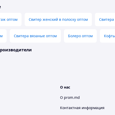
е
таж оптом
Свитер женский в полоску оптом
Свитера
ом
Свитера вязаные оптом
Болеро оптом
Кофты
производители
О нас
О prom.md
Контактная информация