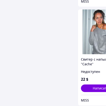
MISS
Свитер с напы
"Cache"
Недоступен
22
$
Написа
MISS