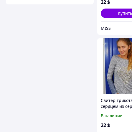
22
$
Купит
MISS
Свитер трикот
сердцем из сер
В наличии
22
$