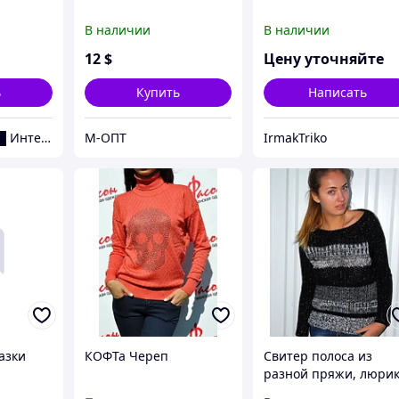
В наличии
В наличии
12
$
Цену уточняйте
ь
Купить
Написать
▌█ PrikidON│▌█ Интернет-Магазин-МОДНОЙ ОДЕЖДЫ
М-ОПТ
IrmakTriko
азки
КОФТа Череп
Свитер полоса из
разной пряжи, люрик