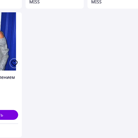
MISS
MISS
лением
ть