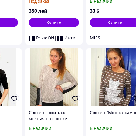
Под заказ
В наличии
350
лей
33
$
ь
Купить
Купить
▌█ PrikidON│▌█ Интернет-Магазин-МОДНОЙ ОДЕЖДЫ
MISS
Свитер трикотаж
Свитер "Мишка-камн
молния на спинке
В наличии
В наличии