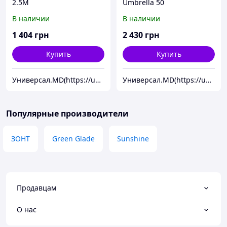
2.5M
Umbrella 50
В наличии
В наличии
1 404
грн
2 430
грн
Купить
Купить
Универсал.MD(https://universal.prom.md/)
Универсал.MD(https://universal.prom.md/)
Популярные производители
ЗОНТ
Green Glade
Sunshine
Продавцам
О нас