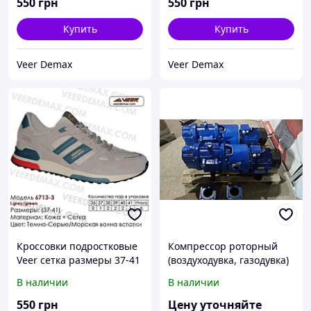
550
грн
550
грн
Купить
Купить
Veer Demax
Veer Demax
Кроссовки подростковые
Компрессор роторный
Veer сетка размеры 37-41
(воздуходувка, газодувка)
39 ( стелька 25 см), Серый
12ВФ, 22ВФ, 24ВФ, 32ВФ,
В наличии
В наличии
34ВФ
550
грн
Цену уточняйте