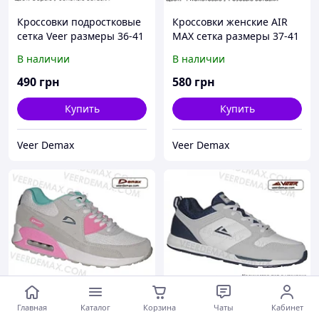
Кроссовки подростковые
Кроссовки женские AIR
сетка Veer размеры 36-41
MAX сетка размеры 37-41
37 ( стелька 24 см )
38 ( стелька 24.5 см)
В наличии
В наличии
490
грн
580
грн
Купить
Купить
Veer Demax
Veer Demax
Главная
Каталог
Корзина
Чаты
Кабинет