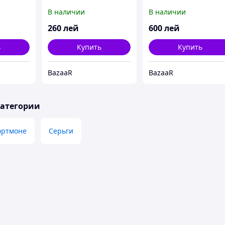
В наличии
В наличии
260
лей
600
лей
ь
Купить
Купить
BazaaR
BazaaR
категории
ортмоне
Серьги