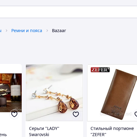
ы
Ремни и пояса
Bazaar
Серьги "LADY"
Стильный портмоне
ень
Swarovski
"ZEFER"