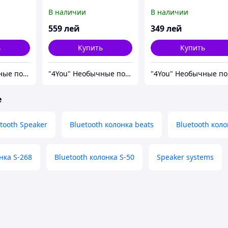
TG-113
211A (Orange)
В наличии
В наличии
559
лей
349
лей
ь
Купить
Купить
"4You" Необычные подарки.
"4You" Необычные подарки.
"
е
tooth Speaker
Bluetooth колонка beats
Bluetooth кол
нка S-268
Bluetooth колонка S-50
Speaker systems