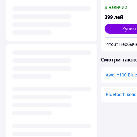
В наличии
399
лей
Купит
Смотри такж
Awei Y100 Blue
Bluetooth коло