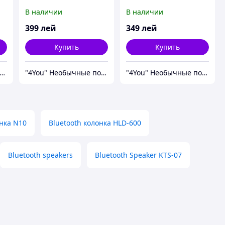
211A
В наличии
В наличии
399
лей
349
лей
Купить
Купить
4You" Необычные подарки.
"4You" Необычные подарки.
"4You" Необычные подарки.
онка N10
Bluetooth колонка HLD-600
Bluetooth speakers
Bluetooth Speaker KTS-07