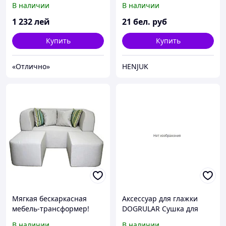
В наличии
В наличии
1 232
лей
21
бел. руб
Купить
Купить
«Отлично»
HENJUK
Мягкая бескаркасная
Аксессуар для глажки
мебель-трансформер!
DOGRULAR Сушка для
Divan Caprice-4 Extra
белья Caprice M 301
В наличии
В наличии