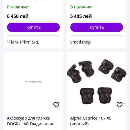
"Caprice-1 Ultra 200/140"
В наличии
В наличии
6 450
лей
5 405
лей
Купить
Купить
"Tiara-Prim" SRL
Smadshop
Аксессуар для глажки
Alpha Caprice 107 XS
DOGRULAR Гладильная
(черный)
доска Caprice 120х38 см.