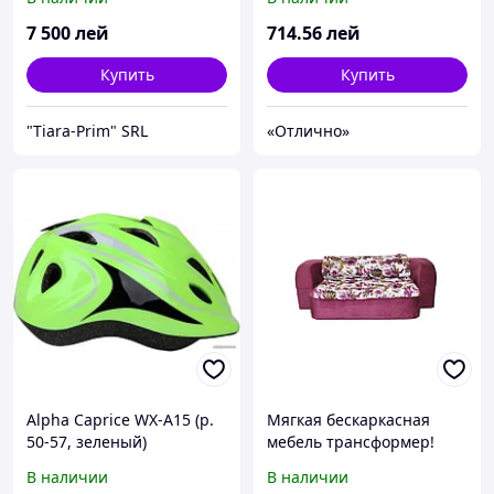
7 500
лей
714
.56
лей
Купить
Купить
"Tiara-Prim" SRL
«Отлично»
Alpha Caprice WX-A15 (р.
Мягкая бескаркасная
50-57, зеленый)
мебель трансформер!
диван caprice-1 ultra
В наличии
В наличии
200/120