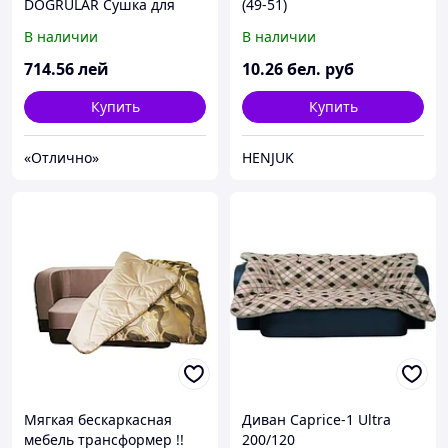
DOGRULAR Сушка для
(49-51)
белья Caprice 3304 20м
В наличии
В наличии
/251558
714
.56
лей
10
.26
бел. руб
Купить
Купить
«Отлично»
HENJUK
Мягкая бескаркасная
Диван Caprice-1 Ultra
мебель трансформер !!
200/120