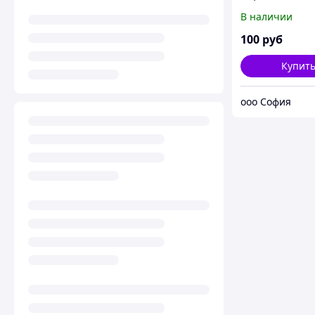
наручные ква
В наличии
часы
100
руб
Купит
ooo София