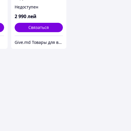
руб
Недоступен
2 990
лей
Связаться
Give.md Товары для всех!