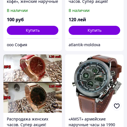
кофе», женские наручные
часов. Супер акция!
кварцевые часы
В наличии
В наличии
100
руб
120
лей
Купить
Купить
ooo София
atlantik-moldova
Распродажа женских
«AMST» армейские
часов. Супер акция!
наручные часы за 1990