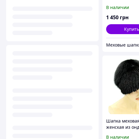
Зимушка.(черн
В наличии
1 450
грн
Купит
Шапка мехова
женская из он
"Невеста" на в
В наличии