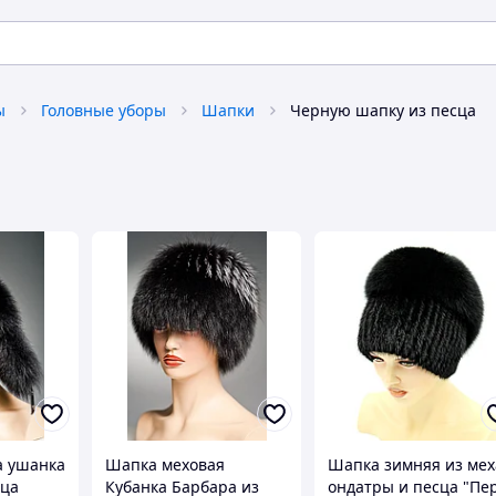
ы
Головные уборы
Шапки
Черную шапку из песца
а ушанка
Шапка меховая
Шапка зимняя из мех
сца
Кубанка Барбара из
ондатры и песца "Пе