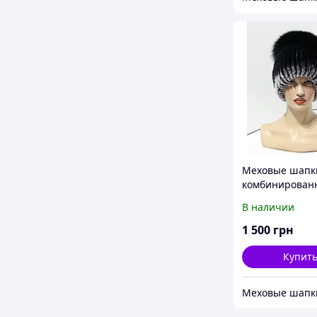
Меховые шапк
комбинирован
меха песца и re
В наличии
"Бон" (ч.ч.)
1 500
грн
Купит