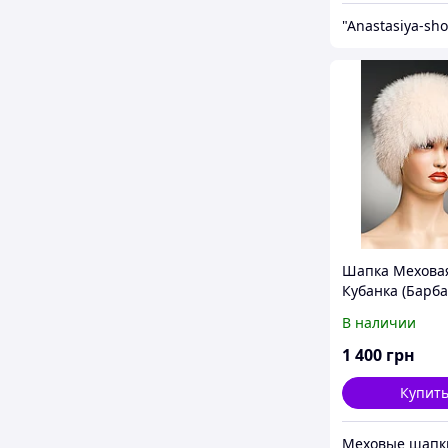
"Anastasiya-sh
Шапка Мехова
Кубанка (Барба
песца (светло-
В наличии
бежевая).
1 400
грн
Купит