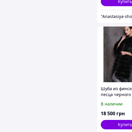
Купит
"Anastasiya-sh
Шуба из финск
песца черного
В наличии
18 500
грн
Купит