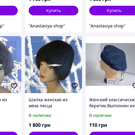
ь
Купить
Купить
op"
"Anastasiya-shop"
"Anastasiya-shop"
 из
Шапка женская из
Женский классическ
меха песца
беретик.Выполнен из
полушерстяной
В наличии
В наличии
нитки,которая не дае
раздражение.
1 800
грн
110
грн