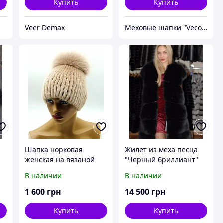
Купить
Купить
Veer Demax
Меховые шапки "Vecons"
Шапка норковая
Жилет из меха песца
женская на вязаной
"Черный бриллиант"
основе "Шарик" с
В наличии
В наличии
бубоном из песца
(пудра).
1 600
грн
14 500
грн
Купить
Купить