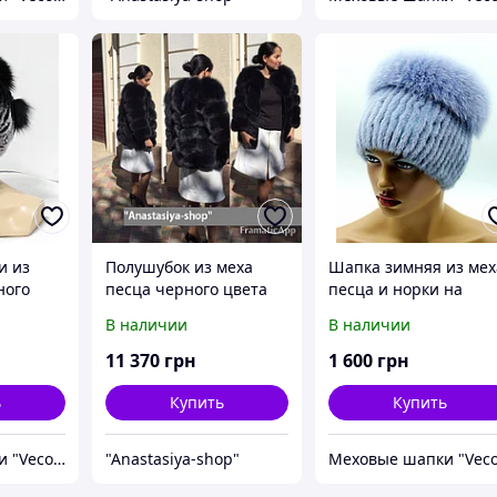
и из
Полушубок из меха
Шапка зимняя из мех
ного
песца черного цвета
песца и норки на
x rabbit
"Jessica" размеры есть
вязаной основе
В наличии
В наличии
в наличии уточняйте
"Кубанка" (голубая).
11 370
грн
1 600
грн
ь
Купить
Купить
Меховые шапки "Vecons"
"Anastasiya-shop"