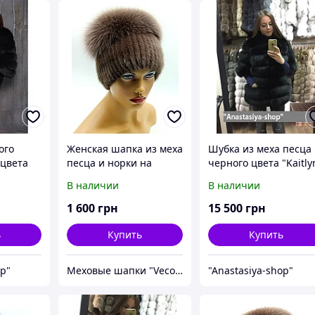
ого
Женская шапка из меха
Шубка из меха песца
 цвета
песца и норки на
черного цвета "Kaitly
вязаной основе
70 см
В наличии
В наличии
"Кубанка" (капучино).
1 600
грн
15 500
грн
ь
Купить
Купить
op"
Меховые шапки "Vecons"
"Anastasiya-shop"