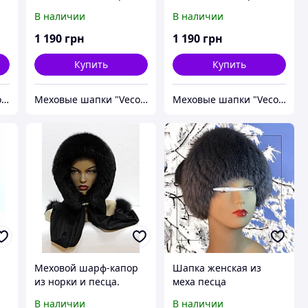
"Перо" с песцом,
"Кубанка" на вязаной
В наличии
В наличии
черная.
основе, с песцом
(черная).
1 190
грн
1 190
грн
Купить
Купить
Меховые шапки "Vecons"
Меховые шапки "Vecons"
Меховые шапки "Vecons"
Меховой шарф-капор
Шапка женская из
из норки и песца.
меха песца
В наличии
В наличии