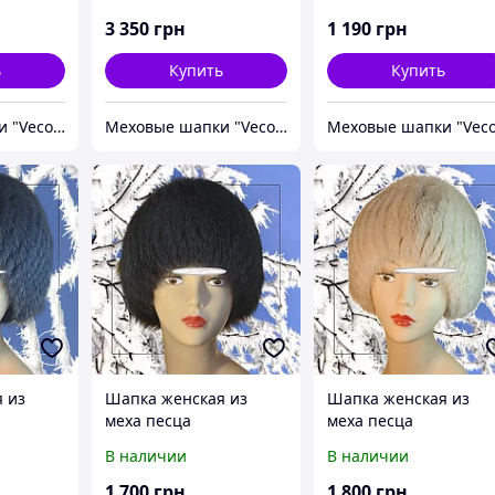
 с
черная.
3 350
грн
1 190
грн
ь
Купить
Купить
Меховые шапки "Vecons"
Меховые шапки "Vecons"
 из
Шапка женская из
Шапка женская из
меха песца
меха песца
В наличии
В наличии
1 700
грн
1 800
грн