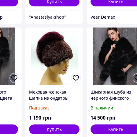
ь
Купить
Купить
op"
"Anastasiya-shop"
Veer Demax
ого
Меховая женская
Шикарная шуба из
 цвета
шапка из ондатры
черного финского
"Перо" с песцом,
песца
Под заказ
В наличии
(бордо).
1 190
грн
14 500
грн
ь
Купить
Купить