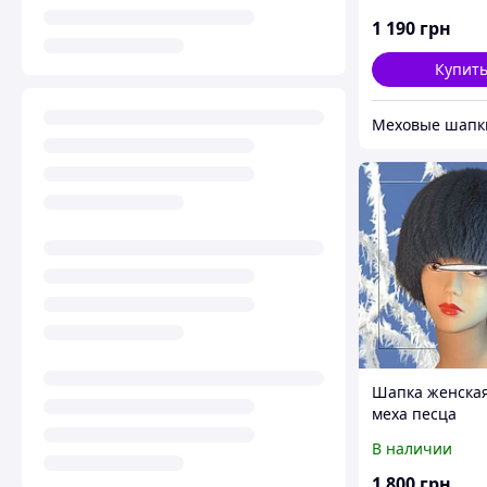
основе, черная
песцом.
1 190
грн
Купит
Шапка женская
меха песца
В наличии
1 800
грн