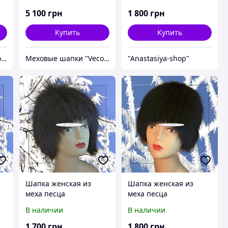
5 100
грн
1 800
грн
Купить
Купить
Меховые шапки "Vecons"
Меховые шапки "Vecons"
"Anastasiya-shop"
Шапка женская из
Шапка женская из
меха песца
меха песца
В наличии
В наличии
1 700
грн
1 800
грн