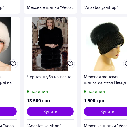
op"
Меховые шапки "Vecons"
"Anastasiya-shop"
я
Черная шуба из песца
Меховая женская
ра) из
шапка из меха Песца
Rex Rabbit Кубанка н
В наличии
В наличии
вязаной основе (темн
- коричневая) 55
13 500
грн
1 500
грн
ь
Купить
Купить
Меховые шапки "Vecons"
"Anastasiya-shop"