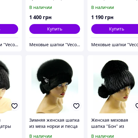
ая)
песца черная
двойное" на вязаной
В наличии
В наличии
основе, (черная).
1 400
грн
1 190
грн
ь
Купить
Купить
Меховые шапки "Vecons"
Меховые шапки "Vecons"
я
Зимняя женская шапка
Женская меховая
датры
из меха норки и песца
шапка "Бон" из
язаной
"Орбита" черная.
ондатры и песца,
В наличии
В наличии