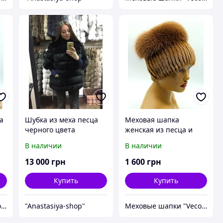
а
Шубка из меха песца
Меховая шапка
черного цвета
женская из песца и
норки на вязаной
В наличии
В наличии
основе "Кубанка" (кофе
с молоком).
13 000
грн
1 600
грн
Купить
Купить
Меховые шапки "Vecons"
"Anastasiya-shop"
Меховые шапки "Vecons"