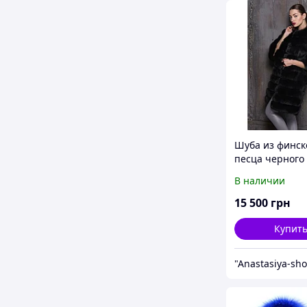
Шуба из финск
песца черного
В наличии
15 500
грн
Купит
"Anastasiya-sh