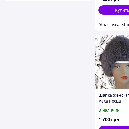
Купит
"Anastasiya-sh
Шапка женская
меха песца
В наличии
1 700
грн