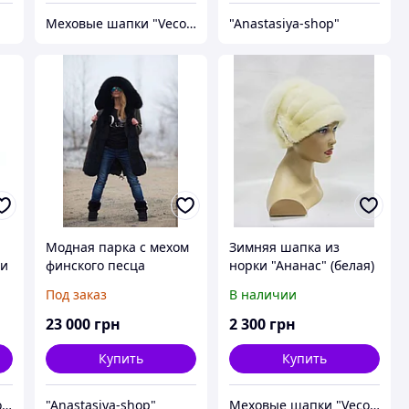
Меховые шапки "Vecons"
"Anastasiya-shop"
Модная парка с мехом
Зимняя шапка из
 и
финского песца
норки "Ананас" (белая)
а
черного цвета с
песец.
Под заказ
В наличии
о
подкладом из
натурального меха
23 000
грн
2 300
грн
Купить
Купить
Меховые шапки "Vecons"
"Anastasiya-shop"
Меховые шапки "Vecons"