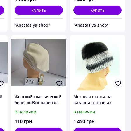
Купить
Купить
"Anastasiya-shop"
"Anastasiya-shop"
ий
Женский классический
Меховая шапка на
беретик.Выполнен из
вязаной основе из
полушерстяной
меха Песца и Rex
В наличии
В наличии
т
нитки,которая не дает
Rabbit Кубанка
раздражение.
110
грн
1 450
грн