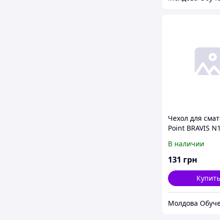
Чехол для смат
Point BRAVIS N
Space - Flip cas
В наличии
131
грн
Купит
Молдова Обуч