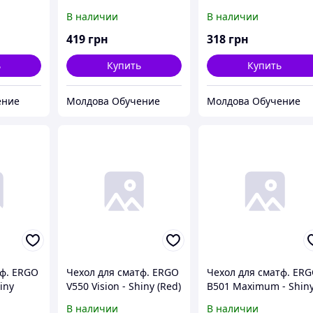
d for
Aexxo Folio Case
Primo folio Stand for
В наличии
В наличии
й)
(черный)
tablets (черный)
419
грн
318
грн
ь
Купить
Купить
ение
Молдова Обучение
Молдова Обучение
тф. ERGO
Чехол для сматф. ERGO
Чехол для сматф. ER
hiny
V550 Vision - Shiny (Red)
B501 Maximum - Shin
(Gold)
В наличии
В наличии