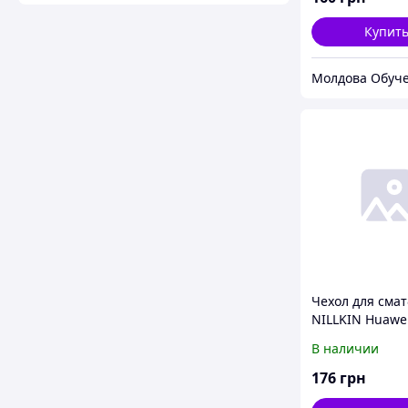
Купит
Молдова Обуч
Чехол для смат
NILLKIN Huawe
10 Pro - Frosted
В наличии
(Gold)
176
грн