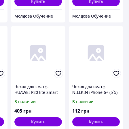
Купить
Купить
Молдова Обучение
Молдова Обучение
Чехол для сматф.
Чехол для сматф.
HUAWEI P20 lite Smart
NILLKIN iPhone 6+ (5`5)
View Flip Blue
- Super Frosted Shield
В наличии
В наличии
(51992314)
(Белый)
405
грн
112
грн
Купить
Купить