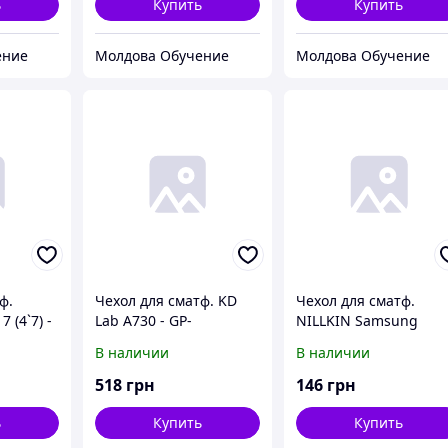
ь
Купить
Купить
ение
Молдова Обучение
Молдова Обучение
ф.
Чехол для сматф. KD
Чехол для сматф.
 (4`7) -
Lab А730 - GP-
NILLKIN Samsung
елый)
A730KDCFAAA Flip
Note8 - Nature TPU
В наличии
В наличии
Wallet (Black)
(Коричневый)
518
грн
146
грн
ь
Купить
Купить