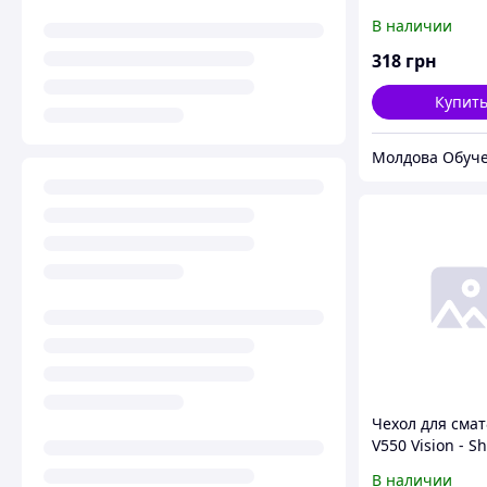
Primo folio Stan
В наличии
tablets (красны
318
грн
Купит
Молдова Обуч
Чехол для сма
V550 Vision - S
(Black)
В наличии