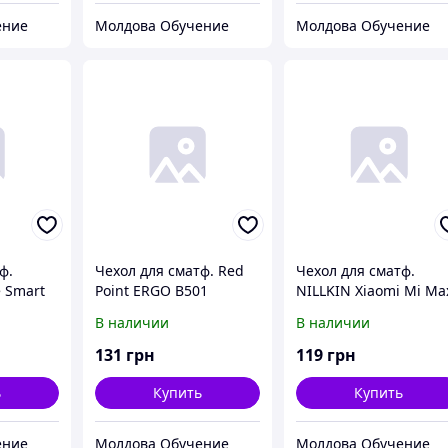
ение
Молдова Обучение
Молдова Обучение
ф.
Чехол для сматф. Red
Чехол для сматф.
e Smart
Point ERGO B501
NILLKIN Xiaomi Mi Ma
(Black)
Maximum - Flip case
- Nature TPU (Серый)
В наличии
В наличии
(Black)
131
грн
119
грн
ь
Купить
Купить
ение
Молдова Обучение
Молдова Обучение