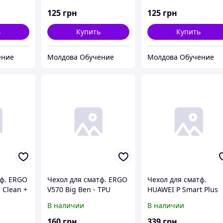
125
грн
125
грн
ь
Купить
Купить
ение
Молдова Обучение
Молдова Обучение
тф. ERGO
Чехол для сматф. ERGO
Чехол для сматф.
 Clean +
V570 Big Ben - TPU
HUAWEI P Smart Plus
)
Clean + 9H Glass (Trans)
Back case (Красный)
В наличии
В наличии
160
грн
339
грн