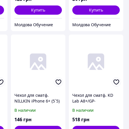
Купить
Купить
Молдова Обучение
Молдова Обучение
Чехол для сматф.
Чехол для сматф. KD
NILLKIN iPhone 6+ (5`5)
Lab A8+/GP-
- Nature TPU (Белый)
A730KDCFAAC-Flip
В наличии
В наличии
Wallet Leather Cover
(Ash blue)
146
грн
518
грн