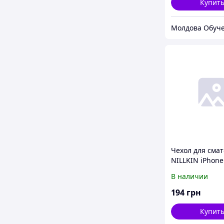
Купит
Молдова Обуч
Чехол для смат
NILLKIN iPhone 7
Spark series (Б
В наличии
194
грн
Купит