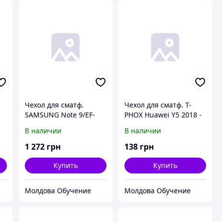
Чехол для сматф.
Чехол для сматф. T-
SAMSUNG Note 9/EF-
PHOX Huawei Y5 2018 -
WN960LBEGRU - Leather
Shiny (Blue)
В наличии
В наличии
Wallet Cover (Black)
1 272
грн
138
грн
Купить
Купить
Молдова Обучение
Молдова Обучение