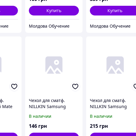
ь
Купить
Купить
ение
Молдова Обучение
Молдова Обучение
ф.
Чехол для сматф.
Чехол для сматф.
i Mate
NILLKIN Samsung
NILLKIN Samsung
 Shield
A3(2017)/A320 - Nature
A3(2017)/A320 - Spark
В наличии
В наличии
TPU (Коричневый)
series (Золотистый)
146
грн
215
грн