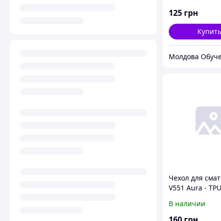
125
грн
Купит
Молдова Обуч
Чехол для сма
V551 Aura - TPU
9H Glass (Trans
В наличии
160
грн