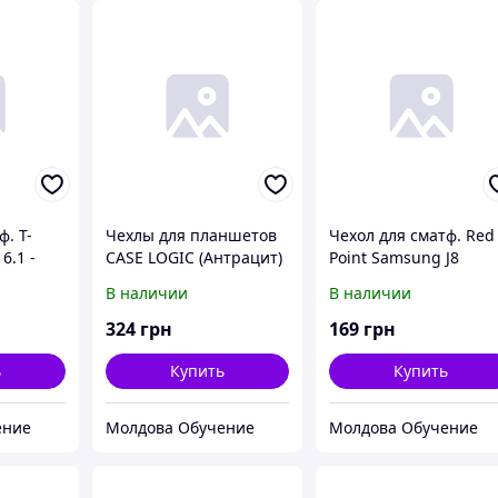
ф. T-
Чехлы для планшетов
Чехол для сматф. Red
6.1 -
CASE LOGIC (Антрацит)
Point Samsung J8
2018/J810 - Book case
В наличии
В наличии
(Gold)
324
грн
169
грн
ь
Купить
Купить
ение
Молдова Обучение
Молдова Обучение