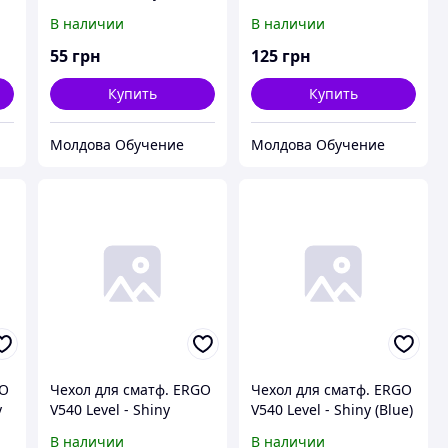
TPU Clean (Transparent)
- Shiny (Gold)
В наличии
В наличии
55
грн
125
грн
Купить
Купить
Молдова Обучение
Молдова Обучение
GO
Чехол для сматф. ERGO
Чехол для сматф. ERGO
y
V540 Level - Shiny
V540 Level - Shiny (Blue)
(Black)
В наличии
В наличии