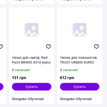
Чехол для сматф. Red
Чехлы для планшетов
Point BRAVIS A510 Jeans
TRUST URBAN AURIO
4G - Flip case (Blue)
for IPad Pro 9,7"
В наличии
В наличии
(Черный)
131
грн
612
грн
Купить
Купить
Молдова Обучение
Молдова Обучение