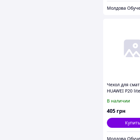
Молдова Обуч
Чехол для смат
HUAWEI P20 lit
View Flip cover 
В наличии
405
грн
Купит
Молдова Обуч