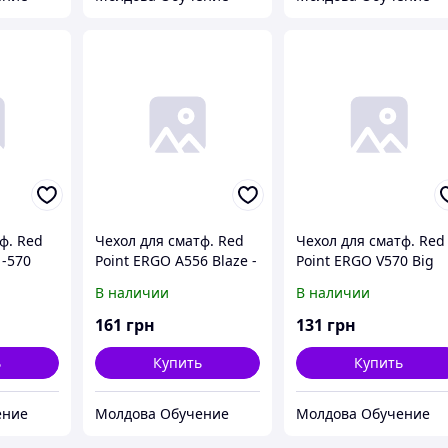
ф. Red
Чехол для сматф. Red
Чехол для сматф. Red
1-570
Point ERGO A556 Blaze -
Point ERGO V570 Big
e (Black)
Flip case (Gold)
Ben - Flip case (Black)
В наличии
В наличии
161
грн
131
грн
ь
Купить
Купить
ение
Молдова Обучение
Молдова Обучение