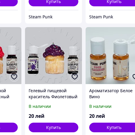
ь
Купить
Купить
Steam Punk
Steam Punk
вой
Гелевый пищевой
Ароматизатор Белое
сный
краситель Фиолетовый
Вино
10мл
В наличии
В наличии
20
лей
20
лей
ь
Купить
Купить