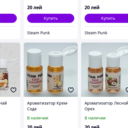
20
лей
20
лей
ь
Купить
Купить
Steam Punk
Steam Punk
Чай
Ароматизатор Крем-
Ароматизатор Лесно
Сода
Орех
В наличии
В наличии
20
лей
20
лей