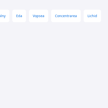
alny
Eda
Vopsea
Concentrarea
Lichid