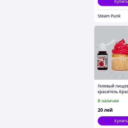
Купит
Steam Punk
Гелевый пище
краситель Кра
10мл
В наличии
20
лей
Купит