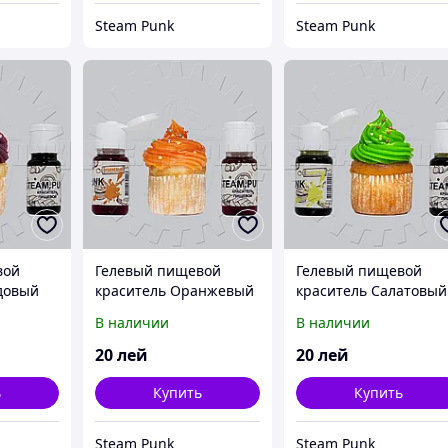
Steam Punk
Steam Punk
вой
Гелевый пищевой
Гелевый пищевой
довый
краситель Оранжевый
краситель Салатовый
10мл
10мл
В наличии
В наличии
20
лей
20
лей
ь
Купить
Купить
Steam Punk
Steam Punk