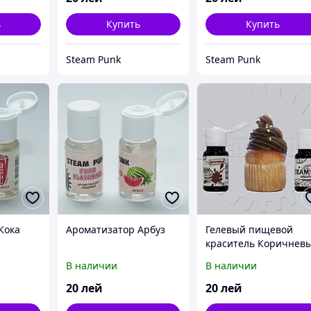
ь
Купить
Купить
Steam Punk
Steam Punk
Кока
Ароматизатор Арбуз
Гелевый пищевой
краситель Коричнев
10мл
В наличии
В наличии
20
лей
20
лей