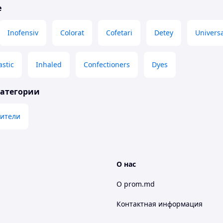
е
Inofensiv
Colorat
Cofetari
Detey
Univers
stic
Inhaled
Confectioners
Dyes
категории
ители
О нас
О prom.md
Контактная информация