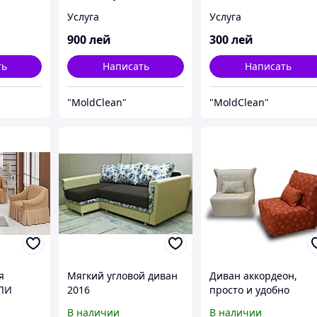
ca
Curatare chimica
детский Curatare
Услуга
Услуга
i
canapea 6 locuri
chimica saltea
Chisinau
ortopedica pentru copi
900
лей
300
лей
chisinau
ть
Написать
Написать
"MoldClean"
"MoldClean"
я
Мягкий угловой диван
Диван аккордеон,
ЛИ
2016
просто и удобно
ла)
В наличии
В наличии