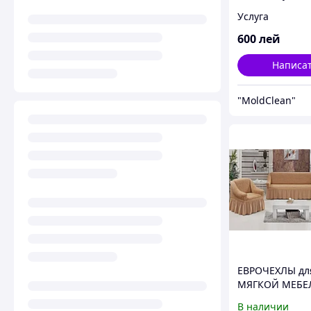
Curatare chimi
Услуга
canapea 4 locur
Chisinau
600
лей
Написа
"MoldClean"
ЕВРОЧЕХЛЫ дл
МЯГКОЙ МЕБЕ
(диван и 2 крес
В наличии