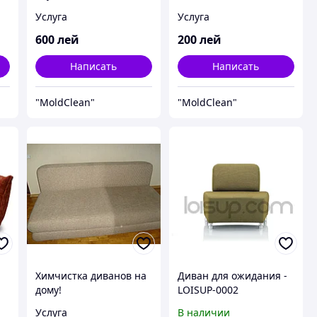
chimica saltea
Chisinau
Услуга
Услуга
ortopedica maturi
ii
Chisinau
600
лей
200
лей
Написать
Написать
"MoldClean"
"MoldClean"
Химчистка диванов на
Диван для ожидания -
дому!
LOISUP-0002
Услуга
В наличии