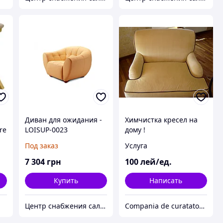
з
Диван для ожидания -
Химчистка кресел на
re
LOISUP-0023
дому !
Под заказ
Услуга
7 304
грн
100
лей/ед.
Купить
Написать
Центр снабжения салонов красоты DenIC
Compania de curatatorie chimica - ***Master Cleaning***