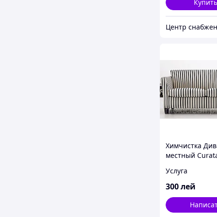
Купит
Химчистка Див
местный Curat
chimica canape
Услуга
locuri chisinau
300
лей
Написа