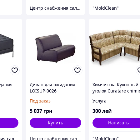
Центр снабжения салонов красоты DenIC
"MoldClean"
дания -
Диван для ожидания -
Химчистка Кухонный
LOISUP-0026
уголок Curatare chimi
coltar bucatarie
Под заказ
Услуга
Chisinau
5 037
грн
300
лей
ь
Купить
Написать
Центр снабжения салонов красоты DenIC
Центр снабжения салонов красоты DenIC
"MoldClean"