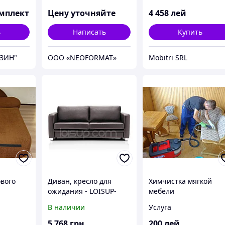
мплект
Цену уточняйте
4 458
лей
ь
Написать
Купить
ЗИН"
OOO «NEOFORMAT»
Mobitri SRL
ового
Диван, кресло для
Химчистка мягкой
ожидания - LOISUP-
мебели
0001
В наличии
Услуга
5 768
грн
200
лей