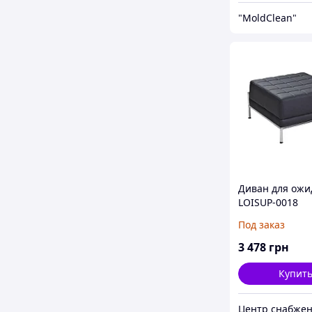
"MoldClean"
Диван для ожи
LOISUP-0018
Под заказ
3 478
грн
Купит