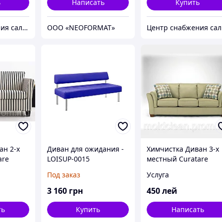
ь
Написать
Купить
Центр снабжения салонов красоты DenIC
OOO «NEOFORMAT»
Це
ан 2-х
Диван для ожидания -
Химчистка Диван 3-х
are
LOISUP-0015
местный Curatare
a 2
chimica canapea 3
Под заказ
Услуга
locuri Chisinau
3 160
грн
450
лей
ть
Купить
Написать