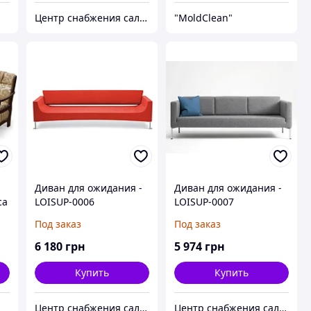
Центр снабжения салонов красоты DenIC
"MoldClean"
Диван для ожидания -
Диван для ожидания -
ca
LOISUP-0006
LOISUP-0007
Под заказ
Под заказ
6 180
грн
5 974
грн
Купить
Купить
Центр снабжения салонов красоты DenIC
Центр снабжения салонов красоты DenIC