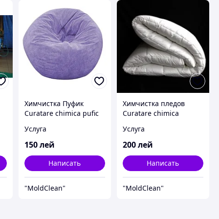
Химчистка Пуфик
Химчистка пледов
Curatare chimica pufic
Curatare chimica
Chsinau
pleduri Chisinau
Услуга
Услуга
150
лей
200
лей
Написать
Написать
"MoldClean"
"MoldClean"