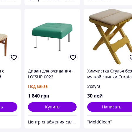
 с
Диван для ожидания -
Химчистка Стулья бе
й
LOISUP-0022
мягкой спинки Curata
ca scaun
chimica scaun fara
Под заказ
Услуга
inau
spinare Chsinau
1 840
грн
30
лей
ть
Купить
Написать
Центр снабжения салонов красоты DenIC
"MoldClean"