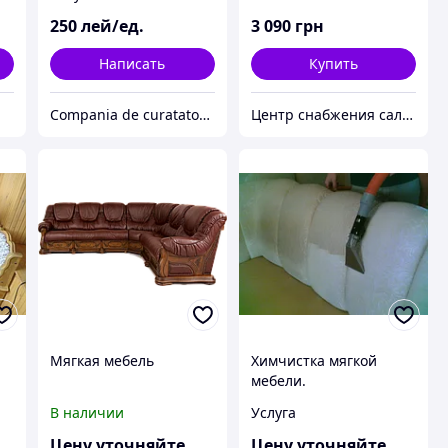
250
лей/ед.
3 090
грн
Написать
Купить
Compania de curatatorie chimica - ***Master Cleaning***
Центр снабжения салонов красоты DenIC
Мягкая мебель
Химчистка мягкой
мебели.
В наличии
Услуга
Цену уточняйте
Цену уточняйте