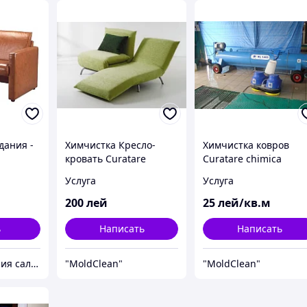
дания -
Химчистка Кресло-
Химчистка ковров
кровать Curatare
Curatare chimica
chimica fotoliu pat
covoare Chisinau
Услуга
Услуга
Chisinau
200
лей
25
лей/кв.м
ь
Написать
Написать
Центр снабжения салонов красоты DenIC
"MoldClean"
"MoldClean"