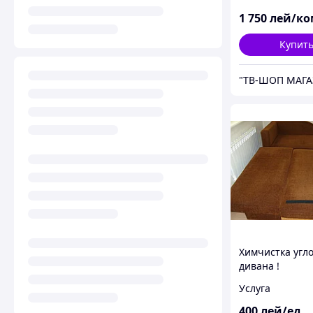
1 750
лей/ко
Купит
"ТВ-ШОП МАГА
Химчистка угл
дивана !
Услуга
400
лей/ед.