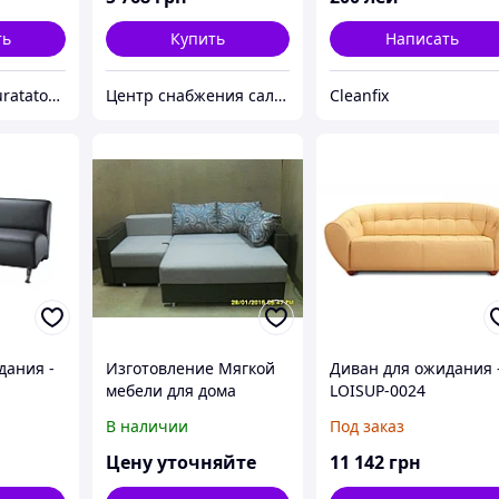
ть
Купить
Написать
Compania de curatatorie chimica - ***Master Cleaning***
Центр снабжения салонов красоты DenIC
Cleanfix
дания -
Изготовление Мягкой
Диван для ожидания 
мебели для дома
LOISUP-0024
В наличии
Под заказ
Цену уточняйте
11 142
грн