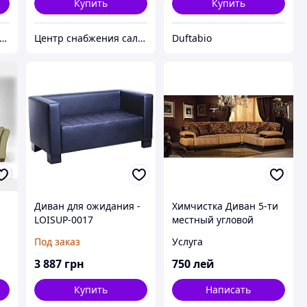
Купить
Купить
нтр снабжения салонов красоты DenIC
Центр снабжения салонов красоты DenIC
Duftabio
Диван для ожидания -
Химчистка Диван 5-ти
LOISUP-0017
местный угловой
Curatare chimica
Под заказ
Услуга
canapea 5 locuri
Chisinau
3 887
грн
750
лей
Купить
Написать