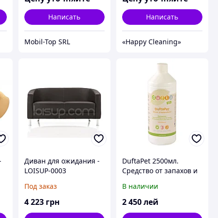
Написать
Написать
Mobil-Top SRL
«Happy Cleaning»
-
Диван для ожидания -
DuftaPet 2500мл.
LOISUP-0003
Средство от запахов и
пятен.
Под заказ
В наличии
4 223
грн
2 450
лей