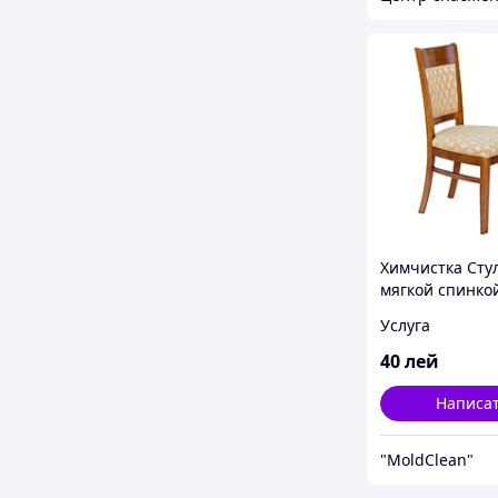
Химчистка Стул
мягкой спинко
Curatare chimi
Услуга
cu spinare Chis
40
лей
Написа
"MoldClean"