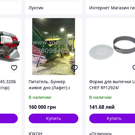
Лунтик
Ин
45.320Б
Питатель. Бункер
Форма для выпечки L
ктор)
живое дно (Лафет) с
CHEF RF12924/
масло станцией,
разъемная круглая с
В наличии
В наличии
гидравликой
стекл. дном 24 см
160 000
грн
141
.68
лей
ь
Купить
Купить
ЮКОН
«Отлично»