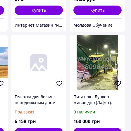
Купить
Купить
Интернет Магазин гидравлических узлов
Молдова Обучение
-
Тележка для белья с
Питатель. Бункер
неподвижным дном
живое дно (Лафет).
Максимальная
Под заказ
В наличии
комплектация
6 158
грн
160 000
грн