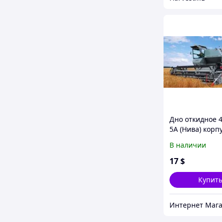
Дно откидное 4
5А (Нива) корп
шнеков
В наличии
17
$
Купит