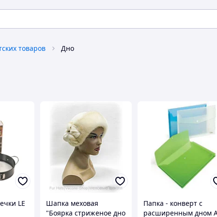
тских товаров
Дно
ечки LE
Шапка меховая
Папка - конверт с
"Боярка стриженое дно
расширенным дном 