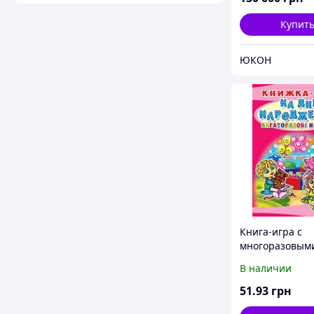
Купит
ЮКОН
Книга-игра с
многоразовым
наклейками "Н
В наличии
рождения" (укр
51
.93
грн