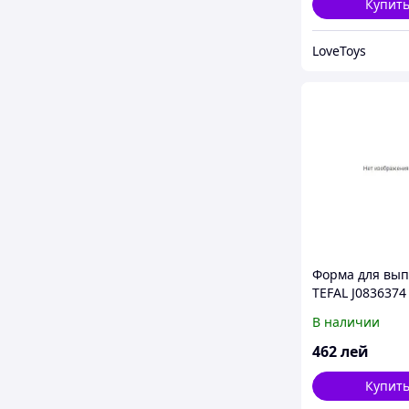
Купит
LoveToys
Форма для вы
TEFAL J0836374
съемн. дном 2
В наличии
462
лей
Купит