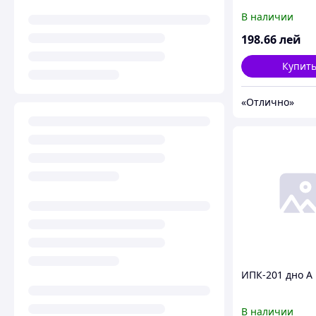
разъемная кру
В наличии
стекл. дном 24
198
.66
лей
Купит
«Отлично»
ИПК-201 дно А
В наличии