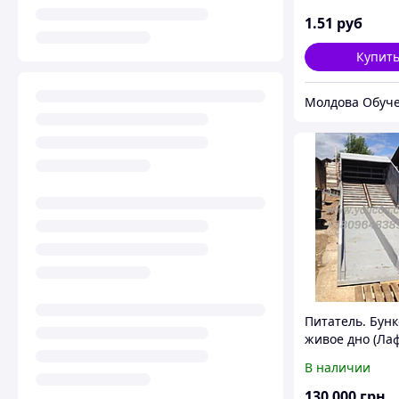
1
.51
руб
Купит
Молдова Обуч
Питатель. Бун
живое дно (Лаф
В наличии
130 000
грн