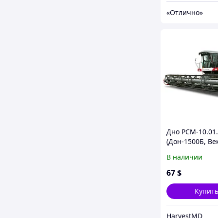
«Отлично»
Дно РСМ-10.01.
(Дон-1500Б, Ве
бункера
В наличии
67
$
Купит
HarvestMD