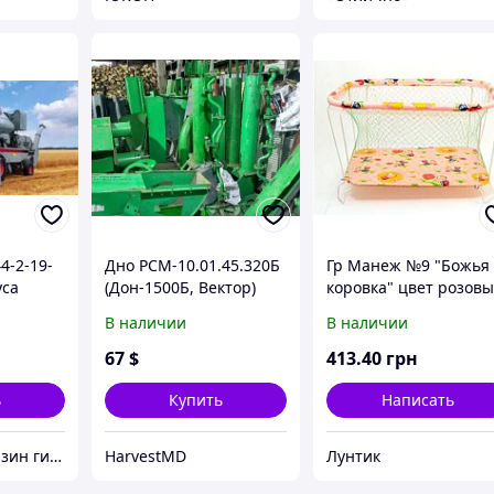
4-2-19-
Дно РСМ-10.01.45.320Б
Гр Манеж №9 "Божья
уса
(Дон-1500Б, Вектор)
коровка" цвет розов
бункера
(1) прямоугольный,
В наличии
В наличии
мягкое дно, крупная
сетка
67
$
413
.40
грн
ь
Купить
Написать
Интернет Магазин гидравлических узлов
HarvestMD
Лунтик