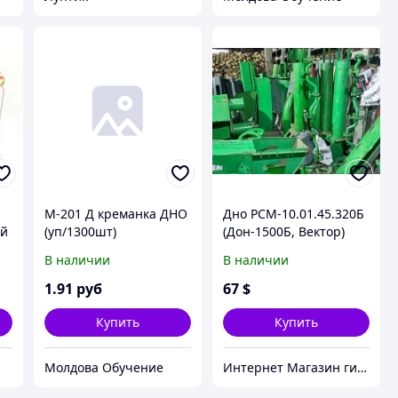
М-201 Д креманка ДНО
Дно РСМ-10.01.45.320Б
ый
(уп/1300шт)
(Дон-1500Б, Вектор)
бункера
В наличии
В наличии
1
.91
руб
67
$
Купить
Купить
Молдова Обучение
Интернет Магазин гидравлических узлов