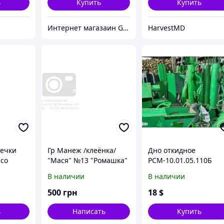
ь
Купить
Купить
Интернет магазаин Growhills
HarvestMD
печки
Гр Манеж /клеёнка/
Дно откидное
 со
"Мася" №13 "Ромашка"
РСМ-10.01.05.110Б
7cm
(1) салатовый,
(Дон-1500) блока
В наличии
В наличии
квадратный, мягкое
шнеков
дно, крупная сетка.
500
грн
18
$
ь
Написать
Купить