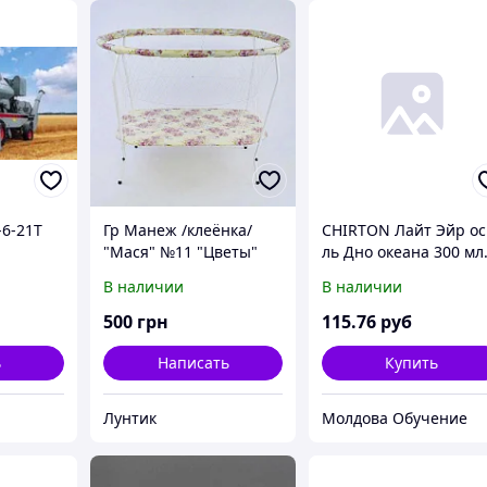
-6-21Т
Гр Манеж /клеёнка/
CHIRTON Лайт Эйр ос
"Мася" №11 "Цветы"
ль Дно океана 300 мл
цвет белый (1)
1/12
В наличии
В наличии
овальный, мягкое дно,
крупная сетка
500
грн
115
.76
руб
ь
Написать
Купить
Лунтик
Молдова Обучение