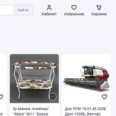
Найти
Кабинет
Избранное
Корзина
Гр Манеж /клеёнка/
Дно РСМ-10.01.45.320Б
А4
"Мася" №11 "Божья
(Дон-1500Б, Вектор)