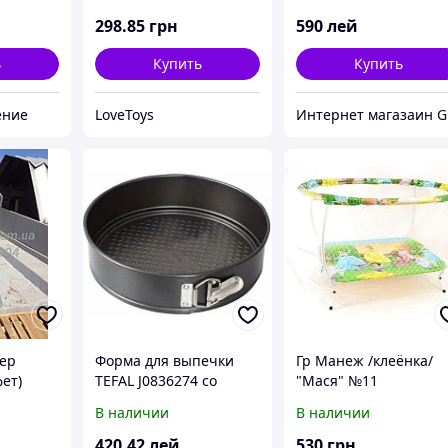
298
.85
грн
590
лей
ь
Купить
Купить
ение
LoveToys
И
кер
Форма для выпечки
Гр Манеж /клеёнка/
ет)
TEFAL J0836274 со
"Мася" №11
съемн. дном 25 см
"Принцесса" (1)
В наличии
В наличии
овальный, мягкое дно
крупная сетка
420
.42
лей
530
грн