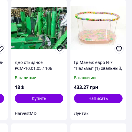
в-
Дно откидное
Гр Манеж евро №7
.
РСМ-10.01.05.110Б
"Пальмы" (1) овальный,
(Дон-1500) блока
мягкое дно, евро сетка
В наличии
В наличии
шнеков
18
$
433
.27
грн
Купить
Написать
HarvestMD
Лунтик