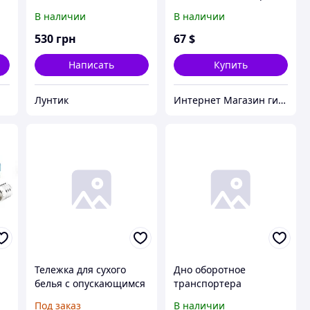
коровка" (1) овальный,
бункера
В наличии
В наличии
мягкое дно, крупная
сетка
530
грн
67
$
Написать
Купить
Лунтик
Интернет Магазин гидравлических узлов
Тележка для сухого
Дно оборотное
белья с опускающимся
транспортера
дном
наклонной камеры,
Под заказ
В наличии