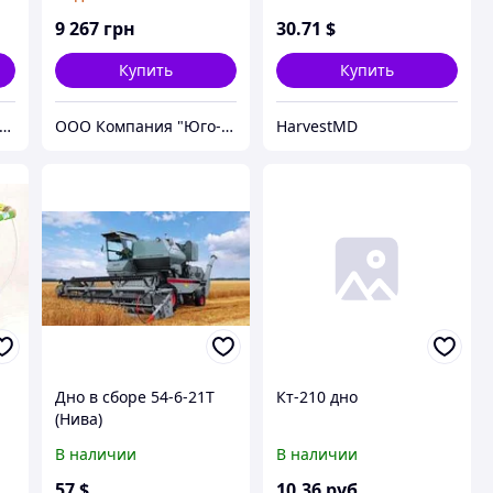
JD9500
9 267
грн
30
.71
$
Купить
Купить
нтернет магазаин Growhills
ООО Компания "Юго-Восток"
HarvestMD
Дно в сборе 54-6-21Т
Кт-210 дно
(Нива)
В наличии
В наличии
,
57
$
10
.36
руб