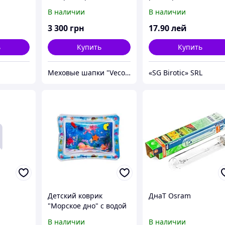
глая со
" из норки
FO21623
В наличии
В наличии
 см+ручк
3 300
грн
17
.90
лей
ь
Купить
Купить
Меховые шапки "Vecons"
«SG Birotic» SRL
Детский коврик
ДнаТ Osram
"Морское дно" с водой
В наличии
В наличии