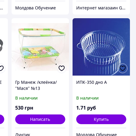
тернет Магазин гидравлических узлов
Молдова Обучение
Интернет магазаин Growhills
E
Гр Манеж /клеёнка/
ИПК-350 дно А
"Мася" №13
о
"Принцесса" (1)
В наличии
В наличии
квадратный, мягкое
дно, крупная сетка.
530
грн
1
.71
руб
Написать
Купить
Лунтик
Молдова Обучение