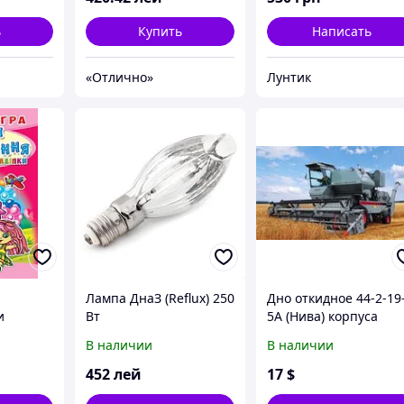
ь
Купить
Написать
«Отлично»
Лунтик
Лампа ДнаЗ (Reflux) 250
Дно откидное 44-2-19
и
Вт
5А (Нива) корпуса
а дне
шнеков
В наличии
В наличии
)
452
лей
17
$