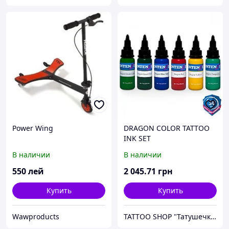
Power Wing
DRAGON COLOR TATTOO
INK SET
В наличии
В наличии
550
лей
2 045
.71
грн
Купить
Купить
Wawproducts
TATTOO SHOP "Татушечка" Молдова