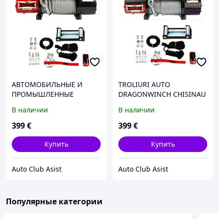
АВТОМОБИЛЬНЫЕ И
TROLIURI AUTO
ПРОМЫШЛЕННЫЕ
DRAGONWINCH CHISINAU
ЛЕБЕДКИ
MOLDOVA 022 92 02 02,
В наличии
В наличии
www.dragonwinch.md,
www.autoclub.md // авто
399
€
399
€
лебедки
Купить
Купить
Auto Club Asist
Auto Club Asist
Популярные категории