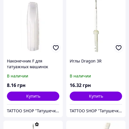
Наконечник F для
Иглы Dragon 3R
татуажных машинок
Biotouch, KP, Dragon
В наличии
В наличии
8
.16
грн
16
.32
грн
Купить
Купить
TATTOO SHOP "Татушечка" Молдова
TATTOO SHOP "Татушечка" Молдова