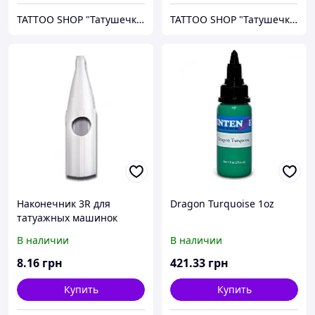
TATTOO SHOP "Татушечка" Молдова
TATTOO SHOP "Татушечка" Молдова
Наконечник 3R для
Dragon Turquoise 1oz
татуажных машинок
Biotouch, KP, Dragon
В наличии
В наличии
8
.16
грн
421
.33
грн
Купить
Купить