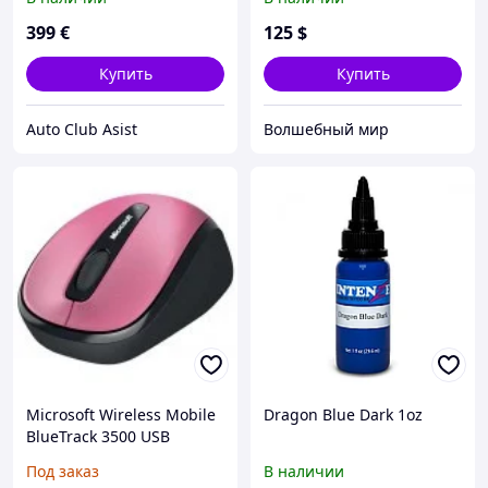
92 02 02,
www.dragonwinch.md
399
€
125
$
Купить
Купить
Auto Club Asist
Волшебный мир
Microsoft Wireless Mobile
Dragon Blue Dark 1oz
BlueTrack 3500 USB
Dragon Fruit Pink GMF-
Под заказ
В наличии
00002