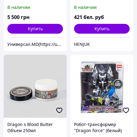
AXRX 550 4GBD5-DH
В наличии
В наличии
5 500
грн
421
бел. руб
Купить
Купить
Универсал.MD(https://universal.prom.md/)
HENJUK
Dragon s Blood Butter
Робот-трансформер
Объем 250мл
"Dragon force" (белый)