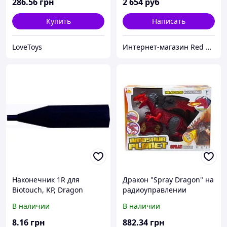
286
.56
грн
2 654
руб
Купить
Написать
LoveToys
Интернет-магазин Red Storm
Наконечник 1R для
Дракон "Spray Dragon" на
Biotouch, KP, Dragon
радиоуправлении
(тёмно-синий гранёный)
В наличии
В наличии
8
.16
грн
882
.34
грн