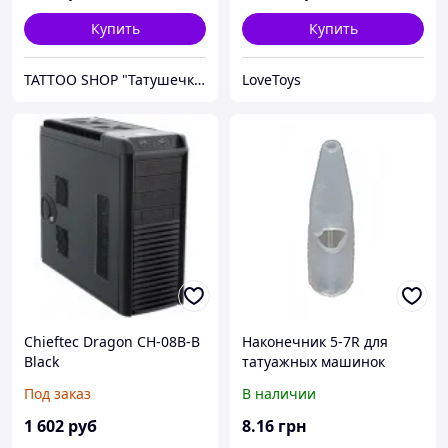
Купить
Купить
TATTOO SHOP "Татушечка" Молдова
LoveToys
Chieftec Dragon CH-08B-B
Наконечник 5-7R для
Black
татуажных машинок
Biotouch, KP, Dragon
Под заказ
В наличии
1 602
руб
8
.16
грн