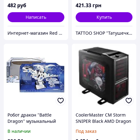
482
руб
421
.33
грн
Написать
Купить
Интернет-магазин Red Storm
TATTOO SHOP "Татушечка" Молдова
Робот дракон "Battle
CoolerMaster CM Storm
Dragon" музыкальный
SNIPER Black AMD Dragon
Platform Edition Black
В наличии
Под заказ
SGC-6000-KWS2-GP