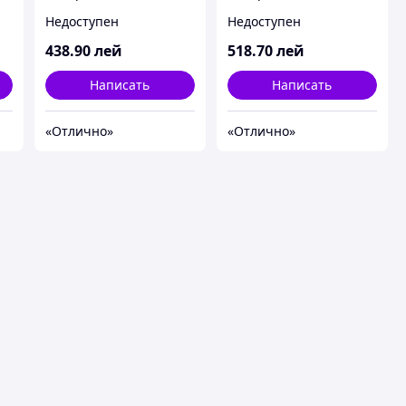
Microphone,
Microphone,
Недоступен
Недоступен
SnapshotButton,
SnapshotButton,
FaceTracking Function,
ManualFocusRing,
438
.90
лей
518
.70
лей
,
AutomaticBrightnessAdj
FaceTracking Function,
dj
ustment,
AutomaticBrightnessAdj
Написать
Написать
AutomaticColorCompen
ustment, Au
sation,
«Отлично»
«Отлично»