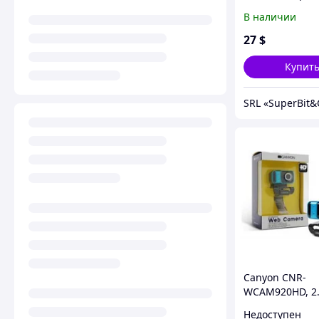
1.3Mpixel, 8Mpi
В наличии
images, USB2.0
27
$
Купит
SRL «SuperBit&
Canyon CNR-
WCAM920HD, 2.
1600x1200, Mic
Недоступен