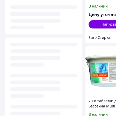
дезинфекции в
В наличии
бассейне Кемох
кг
Цену уточн
Написа
Euro Стирка
200г таблетки 
бассейна Multi
функцией 5 в 1
В наличии