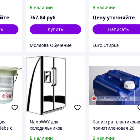
оды в
очистки и
длительной
В наличии
В наличии
лор Т, 5
дезинфекции сантехн.
дезинфекции воды в
и кафел. плитки. 1/3
бассейне Кемохлор Т
яйте
767
.84
руб
Цену уточняйте
(200 г), 5 кг
ть
Купить
Написать
Молдова Обучение
Euro Стирка
для
NanoWAY для
Канистра пластикова
Tabs с
холодильников,
полиэтиленовая 20
чистящее средство с
литров K -20 .
В наличии
В наличии