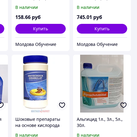
очистки и
очистки и
В наличии
В наличии
дезинфекции сантехн.
дезинфекции сантехн.
и кафел. плитки. 1/12
и кафел. плитки. 1/1
158
.66
руб
745
.01
руб
Купить
Купить
Молдова Обучение
Молдова Обучение
я
Шоковые препараты
Альгицид 1л., 3л., 5л.,
на основе кислорода
30л.
В наличии
В наличии