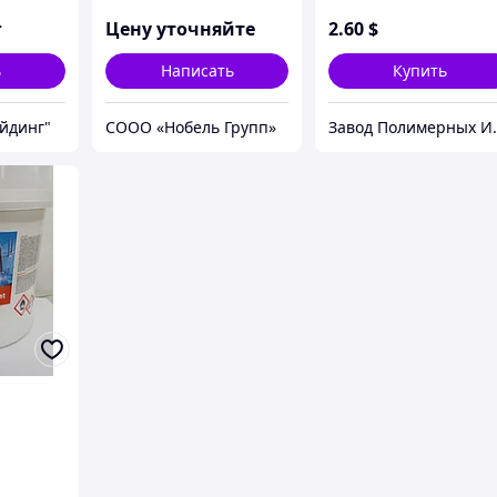
антимикробной
добавкой
г
Цену уточняйте
2
.60
$
ь
Написать
Купить
йдинг"
СООО «Нобель Групп»
Завод П