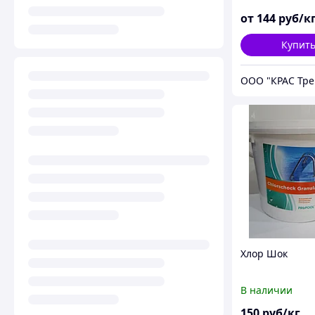
от
144
руб/к
Купит
ООО "КРАС Тре
Хлор Шок
В наличии
150
руб/кг