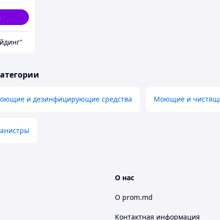
ь
йдинг"
категории
моющие и дезинфицирующие средства
Моющие и чистящи
канистры
О нас
О prom.md
Контактная информация