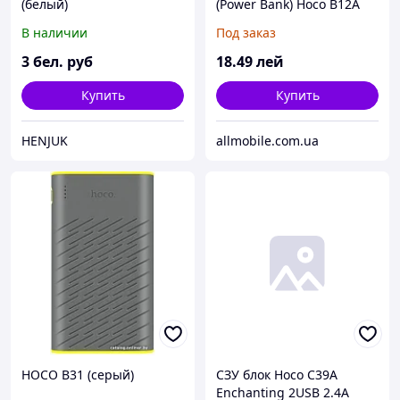
(белый)
(Power Bank) Hoco B12A
13000 mAh серый
В наличии
Под заказ
3
бел. руб
18
.49
лей
Купить
Купить
HENJUK
allmobile.com.ua
HOCO B31 (серый)
СЗУ блок Hoco C39A
Enchanting 2USB 2.4A