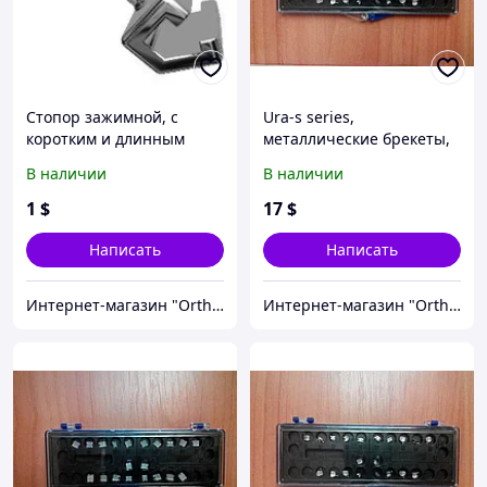
Стопор зажимной, с
Ura-s series,
коротким и длинным
металлические брекеты,
крючком (1 шт)
Roth 018, 022 (полный
В наличии
В наличии
набор)
1
$
17
$
Написать
Написать
Интернет-магазин "OrthoWay"
Интернет-магазин "OrthoWay"