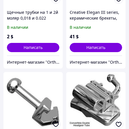
Щечные трубки на 1 и 2й
Creative Elegan III series,
моляр 0,018 и 0.022
керамические брекеты,
конвертируемые Roth,
Roth 018, 022
В наличии
В наличии
MBT
(полн.набор)
2
$
41
$
Написать
Написать
Интернет-магазин "OrthoWay"
Интернет-магазин "OrthoWay"