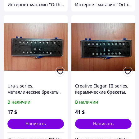
Интернет-магазин "OrthoWay"
Интернет-магазин "OrthoWay"
Ura-s series,
Creative Elegan III series,
металлические брекеты,
керамические брекеты,
Roth 018, 022 (полный
Roth 018, 022
В наличии
В наличии
набор)
(полн.набор)
17
$
41
$
Написать
Написать