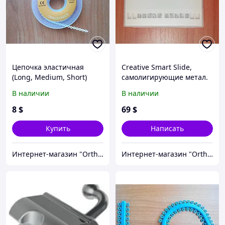
Цепочка эластичная
Creative Smart Slide,
(Long, Medium, Short)
самолигирующие метал.
брекеты, Roth 018, 022
В наличии
В наличии
(полный набор)
8
$
69
$
Купить
Написать
Интернет-магазин "OrthoWay"
Интернет-магазин "OrthoWay"