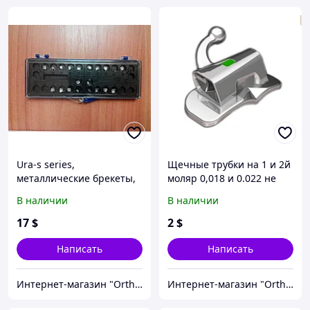
Ura-s series,
Щечные трубки на 1 и 2й
металлические брекеты,
моляр 0,018 и 0.022 не
Roth 018, 022 (полный
конвертируемые
В наличии
В наличии
набор)
Roth,MBT
17
$
2
$
Написать
Написать
Интернет-магазин "OrthoWay"
Интернет-магазин "OrthoWay"