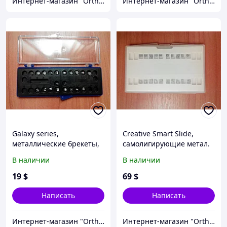
Интернет-магазин "OrthoWay"
Интернет-магазин "OrthoWay"
Galaxy series,
Creative Smart Slide,
металлические брекеты,
самолигирующие метал.
Roth 018, 022 (полный
брекеты, Roth 018, 022
В наличии
В наличии
набор)
(полный набор)
19
$
69
$
Написать
Написать
Интернет-магазин "OrthoWay"
Интернет-магазин "OrthoWay"