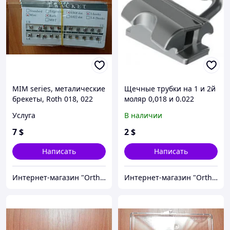
MIM series, металические
Щечные трубки на 1 и 2й
брекеты, Roth 018, 022
моляр 0,018 и 0.022
(полный набор)
конвертируемые Roth,
Услуга
В наличии
MBT
7
$
2
$
Написать
Написать
Интернет-магазин "OrthoWay"
Интернет-магазин "OrthoWay"