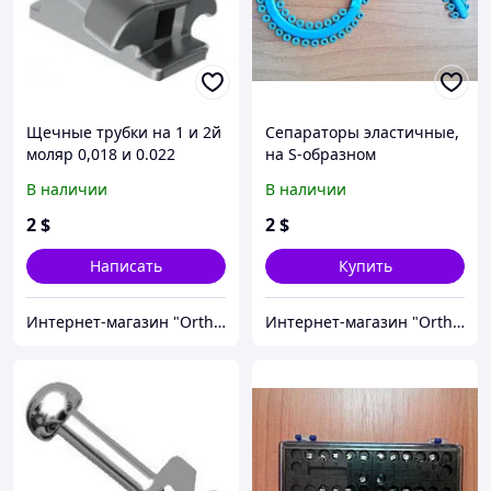
Щечные трубки на 1 и 2й
Сепараторы эластичные,
моляр 0,018 и 0.022
на S-образном
конвертируемые Roth,
модуле+Лигатуры
В наличии
В наличии
MBT
эластичные
2
$
2
$
Написать
Купить
Интернет-магазин "OrthoWay"
Интернет-магазин "OrthoWay"