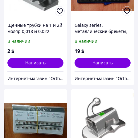
Щечные трубки на 1 и 2й
Galaxy series,
моляр 0,018 и 0.022
металлические брекеты,
конвертируемые Roth,
Roth 018, 022 (полный
В наличии
В наличии
MBT
набор)
2
$
19
$
Написать
Написать
Интернет-магазин "OrthoWay"
Интернет-магазин "OrthoWay"