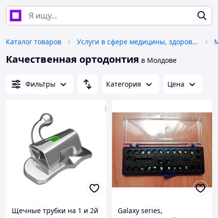
Каталог товаров
Услуги в сфере медицины, здоровья и красоты
М
Качественная ортодонтия
в Молдове
Фильтры
Категория
Цена
Щечные трубки на 1 и 2й
Galaxy series,