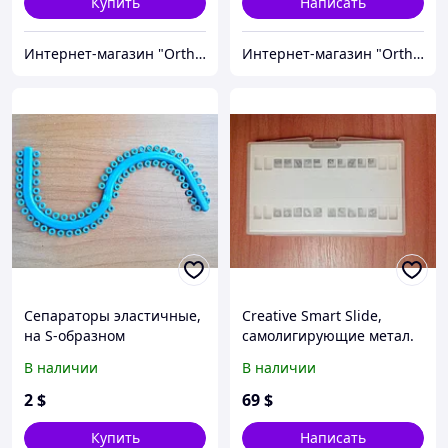
Купить
Написать
Интернет-магазин "OrthoWay"
Интернет-магазин "OrthoWay"
Сепараторы эластичные,
Creative Smart Slide,
на S-образном
самолигирующие метал.
модуле+Лигатуры
брекеты, Roth 018, 022
В наличии
В наличии
эластичные
(полный набор)
2
$
69
$
Купить
Написать