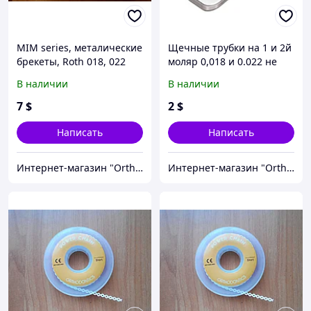
MIM series, металические
Щечные трубки на 1 и 2й
брекеты, Roth 018, 022
моляр 0,018 и 0.022 не
(полный набор)
конвертируемые
В наличии
В наличии
Roth,MBT
7
$
2
$
Написать
Написать
Интернет-магазин "OrthoWay"
Интернет-магазин "OrthoWay"