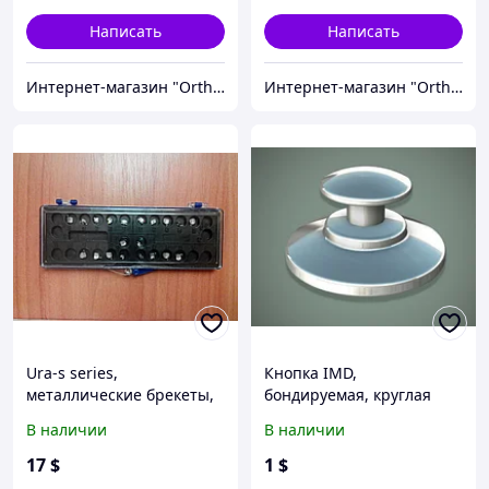
Написать
Написать
Интернет-магазин "OrthoWay"
Интернет-магазин "OrthoWay"
Ura-s series,
Кнопка IMD,
металлические брекеты,
бондируемая, круглая
Roth 018, 022 (полный
база (1 шт)
В наличии
В наличии
набор)
17
$
1
$