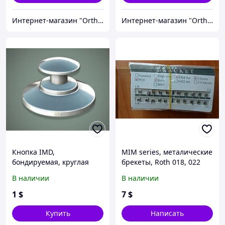
Интернет-магазин "OrthoWay"
Интернет-магазин "OrthoWay"
Кнопка IMD,
MIM series, металические
бондируемая, круглая
брекеты, Roth 018, 022
база (1 шт)
(полный набор)
В наличии
В наличии
1
$
7
$
Купить
Написать