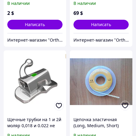
В наличии
В наличии
Roth,MBT
(полный набор)
2
$
69
$
Написать
Написать
Интернет-магазин "OrthoWay"
Интернет-магазин "OrthoWay"
Щечные трубки на 1 и 2й
Цепочка эластичная
моляр 0,018 и 0.022 не
(Long, Medium, Short)
конвертируемые
В наличии
В наличии