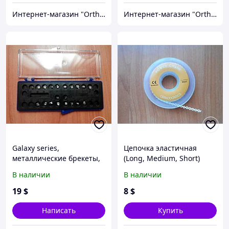
Интернет-магазин "OrthoWay"
Интернет-магазин "OrthoWay"
Galaxy series,
Цепочка эластичная
металлические брекеты,
(Long, Medium, Short)
Roth 018, 022 (полный
В наличии
В наличии
набор)
19
$
8
$
Написать
Купить