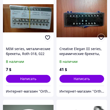
MIM series, металические
Creative Elegan III series,
брекеты, Roth 018, 022
керамические брекеты,
(полный набор)
Roth 018, 022
В наличии
В наличии
(полн.набор)
7
$
41
$
Написать
Написать
Интернет-магазин "OrthoWay"
Интернет-магазин "OrthoWay"