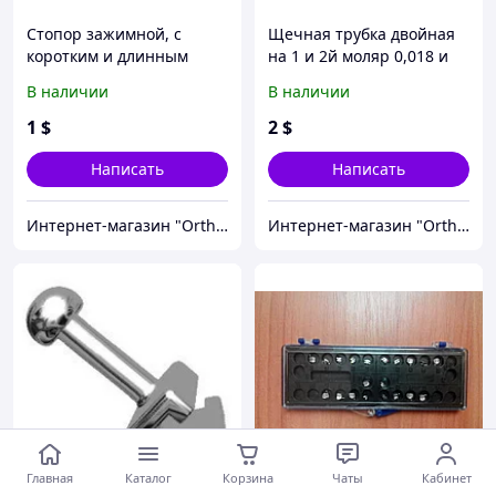
Стопор зажимной, с
Щечная трубка двойная
коротким и длинным
на 1 и 2й моляр 0,018 и
крючком (1 шт)
0.022 конвертируемые
В наличии
В наличии
Roth, MBT
1
$
2
$
Написать
Написать
Интернет-магазин "OrthoWay"
Интернет-магазин "OrthoWay"
Главная
Каталог
Корзина
Чаты
Кабинет