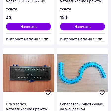
моляр 0,018 и 0.022 не
металлические брекеты,
конвертируемые
Roth 018, 022 (полный
Услуга
Услуга
Roth,MBT
набор)
2
$
19
$
Написать
Написать
Интернет-магазин "OrthoWay"
Интернет-магазин "OrthoWay"
Ura-s series,
Сепараторы эластичные,
металлические брекеты,
на S-образном