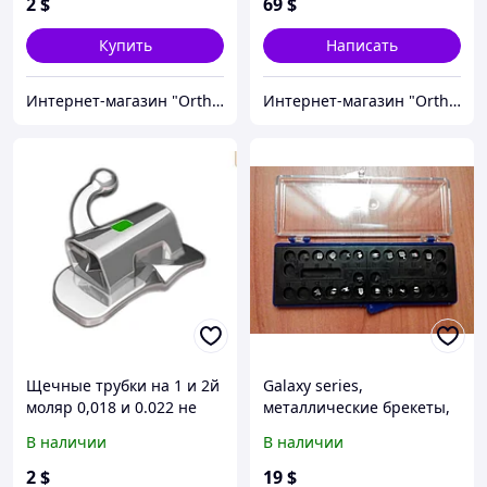
2
$
69
$
Купить
Написать
Интернет-магазин "OrthoWay"
Интернет-магазин "OrthoWay"
Щечные трубки на 1 и 2й
Galaxy series,
моляр 0,018 и 0.022 не
металлические брекеты,
конвертируемые
Roth 018, 022 (полный
В наличии
В наличии
Roth,MBT
набор)
2
$
19
$