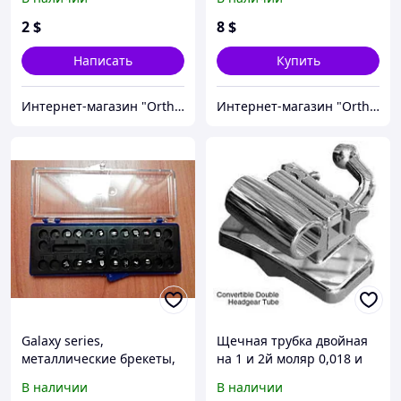
Roth,MBT
2
$
8
$
Написать
Купить
Интернет-магазин "OrthoWay"
Интернет-магазин "OrthoWay"
Galaxy series,
Щечная трубка двойная
металлические брекеты,
на 1 и 2й моляр 0,018 и
Roth 018, 022 (полный
0.022 конвертируемые
В наличии
В наличии
набор)
Roth, MBT