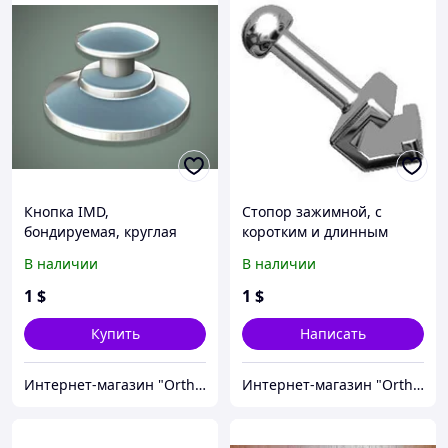
Кнопка IMD,
Стопор зажимной, с
бондируемая, круглая
коротким и длинным
база (1 шт)
крючком (1 шт)
В наличии
В наличии
1
$
1
$
Купить
Написать
Интернет-магазин "OrthoWay"
Интернет-магазин "OrthoWay"