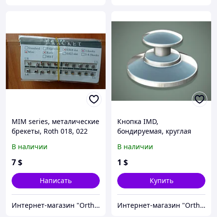
MIM series, металические
Кнопка IMD,
брекеты, Roth 018, 022
бондируемая, круглая
(полный набор)
база (1 шт)
В наличии
В наличии
7
$
1
$
Написать
Купить
Интернет-магазин "OrthoWay"
Интернет-магазин "OrthoWay"