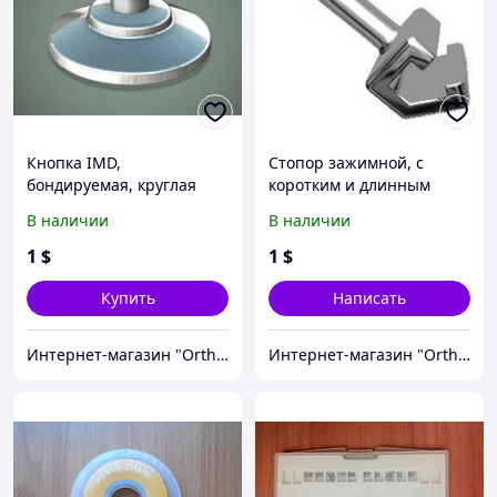
Кнопка IMD,
Стопор зажимной, с
бондируемая, круглая
коротким и длинным
база (1 шт)
крючком (1 шт)
В наличии
В наличии
1
$
1
$
Купить
Написать
Интернет-магазин "OrthoWay"
Интернет-магазин "OrthoWay"