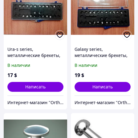
Ura-s series,
Galaxy series,
металлические брекеты,
металлические брекеты,
Roth 018, 022 (полный
Roth 018, 022 (полный
В наличии
В наличии
набор)
набор)
17
$
19
$
Написать
Написать
Интернет-магазин "OrthoWay"
Интернет-магазин "OrthoWay"