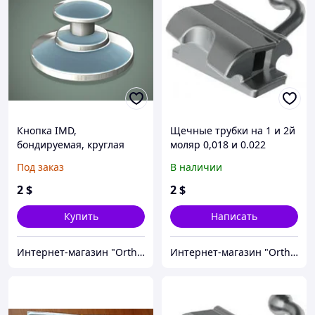
Кнопка IMD,
Щечные трубки на 1 и 2й
бондируемая, круглая
моляр 0,018 и 0.022
база (1 шт)
конвертируемые Roth,
Под заказ
В наличии
MBT
2
$
2
$
Купить
Написать
Интернет-магазин "OrthoWay"
Интернет-магазин "OrthoWay"