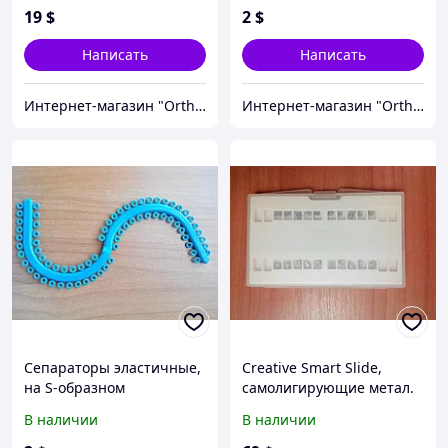
19
$
2
$
Написать
Написать
Интернет-магазин "OrthoWay"
Интернет-магазин "OrthoWay"
Сепараторы эластичные,
Creative Smart Slide,
на S-образном
самолигирующие метал.
модуле+Лигатуры
брекеты, Roth 018, 022
В наличии
В наличии
эластичные
(полный набор)