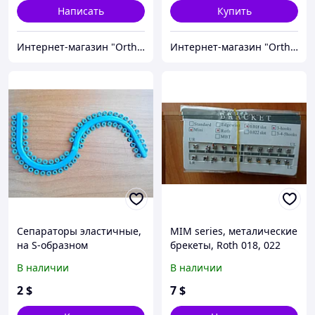
Написать
Купить
Интернет-магазин "OrthoWay"
Интернет-магазин "OrthoWay"
Сепараторы эластичные,
MIM series, металические
на S-образном
брекеты, Roth 018, 022
модуле+Лигатуры
(полный набор)
В наличии
В наличии
эластичные
2
$
7
$