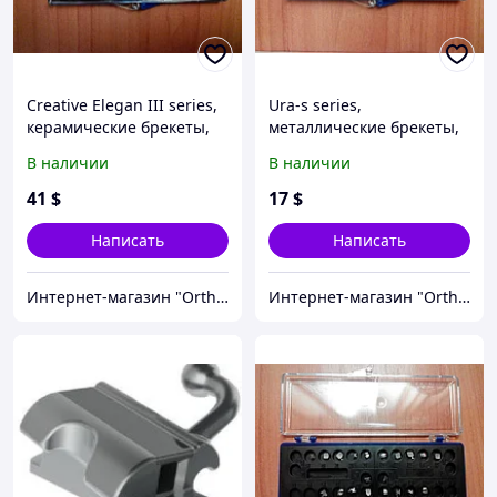
Creative Elegan III series,
Ura-s series,
керамические брекеты,
металлические брекеты,
Roth 018, 022
Roth 018, 022 (полный
В наличии
В наличии
(полн.набор)
набор)
41
$
17
$
Написать
Написать
Интернет-магазин "OrthoWay"
Интернет-магазин "OrthoWay"