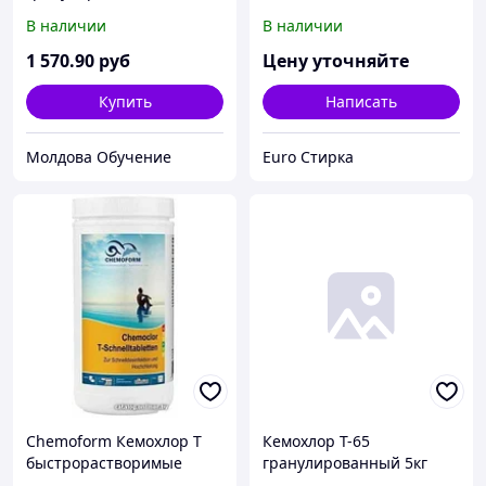
дезинфекции воды в
В наличии
В наличии
бассейне Кемохлор Т (200
г), 5 кг
1 570
.90
руб
Цену уточняйте
Купить
Написать
Молдова Обучение
Euro Стирка
Chemoform Кемохлор T
Кемохлор Т-65
быстрорастворимые
гранулированный 5кг
таблетки 1кг