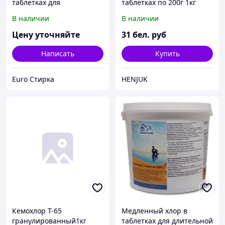
таблетках для
таблетках по 200г 1кг
дезинфекции воды в
В наличии
В наличии
бассейне Кемохлор Т, 5 кг
Цену уточняйте
31
бел. руб
Написать
Купить
Euro Стирка
HENJUK
Кемохлор Т-65
Медленный хлор в
гранулированный1кг
таблетках для длительной