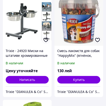
Trixie - 24920 Миски на
Смесь лакомств для собак
штативе хромированные
"HappyMix" (ягнёнок,
для маленьких собак
лосось, курица).
В наличии
В наличии
Цену уточняйте
130
лей
Написать
Купить
Trixie "DIANULEA & Co" SRL
Trixie "DIANULEA & Co" SRL