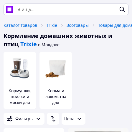
Каталог товаров
Trixie
Зоотовары
Кормление домашних животных и
птиц
Trixie
в Молдове
Кормушки,
Корма и
поилки и
лакомства
миски для
для
домашних
домашних
животных и
животных и
Фильтры
Цена
птиц
птиц