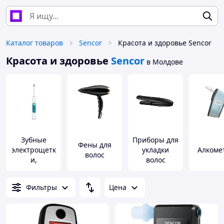
Каталог товаров
Sencor
Красота и здоровье Sencor
Красота и здоровье
Sencor
в Молдове
Зубные
Приборы для
Фены для
электрощетк
укладки
Алкоме
волос
и,
волос
ирригаторы
Фильтры
Цена