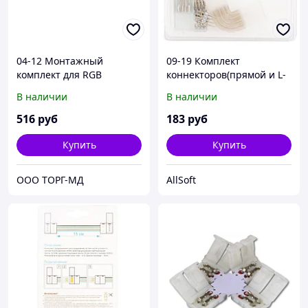
04-12 Монтажный
09-19 Комплект
комплект для RGB
коннекторов(прямой и L-
светодиодной ленты
образный) для
В наличии
В наличии
220В, IP44, smd 5050, 60
высоковольтной (220В)
д/м
светодиодной ленты
516
руб
183
руб
smd5050, 60Д/м, RGB
Купить
Купить
ООО ТОРГ-МД
AllSoft