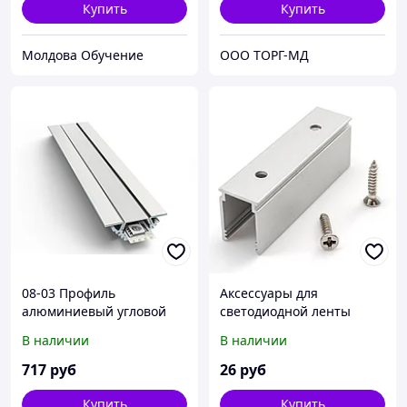
Купить
Купить
Молдова Обучение
ООО ТОРГ-МД
08-03 Профиль
Аксессуары для
алюминиевый угловой
светодиодной ленты
накладной для
Apeyron 09-46
В наличии
В наличии
светодиодной ленты,
анодированный, серебро,
717
руб
26
руб
2 м. инд. упак.(3014)
Купить
Купить