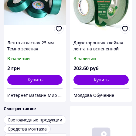
Лента атласная 25 мм
Двухсторонняя клейкая
Тёмно зелёная
лента на вспененной
основе для крепления
В наличии
В наличии
зеркал 25мм х 10м Kleb
2
грн
202
.60
руб
Купить
Купить
Интернет магазин Мир стендов. Товары из Украины
Молдова Обучение
Смотри также
Светодиодные продукции
Средства монтажа