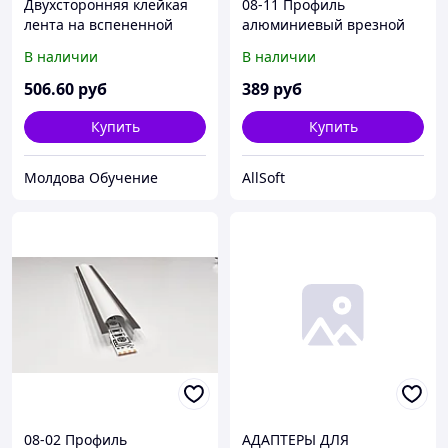
Двухсторонняя клейкая
08-11 Профиль
лента на вспененной
алюминиевый врезной
основе для крепления
(12 мм) глубокий для
В наличии
В наличии
зеркал 25мм х 25м Kleb
светодиодной ленты, 1 м.
инд. упак. (3012)
506
.60
руб
389
руб
Купить
Купить
Молдова Обучение
AllSoft
08-02 Профиль
АДАПТЕРЫ ДЛЯ