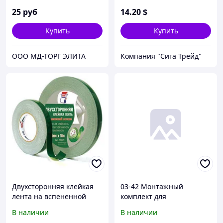
RF, 3 канала по 4A.
25
руб
14
.20
$
Европа!
Купить
Купить
ООО МД-ТОРГ ЭЛИТА
Компания "Сига Трейд"
Двухсторонняя клейкая
03-42 Монтажный
лента на вспененной
комплект для
основе для крепления
одноцветной
В наличии
В наличии
зеркал 12мм х 25м Kleb
светодиодной ленты