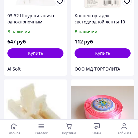
03-52 Шнур питания с
Коннекторы для
однокнопочным
светодиодной ленты 10
контроллером для
мм Apeyron 09-09
В наличии
В наличии
светодиодной ленты
220В, smd5050, 60д/м,
647
руб
112
руб
RGB
Купить
Купить
AllSoft
ООО МД-ТОРГ ЭЛИТА
Главная
Каталог
Корзина
Чаты
Кабинет