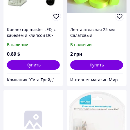
Коннектор master LED, с
Лента атласная 25 мм
кабелем и клипсой DC-
Салатовый
11733 для светодиодной
В наличии
В наличии
ленты 10 мм, DC: 2.1/5.5
мм. Европа!
0
.89
$
2
грн
Купить
Купить
Компания "Сига Трейд"
Интернет магазин Мир стендов. Товары из Украины