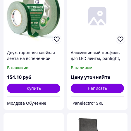
Двухсторонняя клейкая
Алюминиевый профиль
лента на вспененной
для LED ленты, panlight,
основе для крепления
угловой профиль,
В наличии
В наличии
зеркал 19мм х 10м Kleb
врезной профиль LED,
подсветка мебели
154
.10
руб
Цену уточняйте
Купить
Написать
Молдова Обучение
"Panelectro" SRL