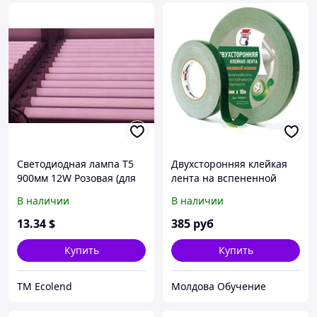
Светодиодная лампа Т5
Двухсторонняя клейкая
900мм 12W Розовая (для
лента на вспененной
мясных витрин)
основе для крепления
В наличии
В наличии
зеркал 19мм х 25м Kleb
13
.34
$
385
руб
Купить
Купить
TM Ecolend
Молдова Обучение