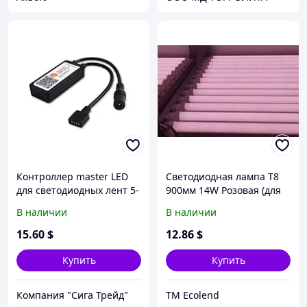
Контроллер master LED
Светодиодная лампа Т8
для светодиодных лент 5-
900мм 14W Розовая (для
24V RGB, 6А, mini. Wi-Fi, 3
мясных витрин)
В наличии
В наличии
канала по 2А
15
.60
$
12
.86
$
Купить
Купить
Компания "Сига Трейд"
TM Ecolend