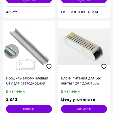
AllSoft
ООО МД-ТОРГ ЭЛИТА
Профиль алюминиевый
Блоки питания для Led
GTV для светодиодной
ленты 12V 12,5A/150w
ленты, Glax mini - 2
В наличии
В наличии
метра. ПОЛЬША!
2
.87
$
Цену уточняйте
Купить
Написать