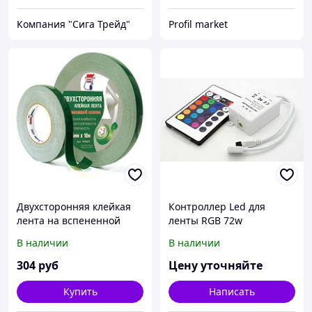
Компания "Сига Трейд"
Profil market
Двухсторонняя клейкая
Контроллер Led для
лента на вспененной
ленты RGB 72w
основе для крепления
В наличии
В наличии
зеркал 15мм х 25м Kleb
304
руб
Цену уточняйте
Купить
Написать