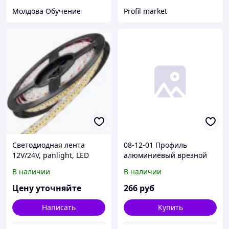
Молдова Обучение
Profil market
Светодиодная лента
08-12-01 Профиль
12V/24V, panlight, LED
алюминиевый врезной
лента RGB, декоративное
(12 мм) глубокий для
В наличии
В наличии
освещение, рекламное
светодиодной ленты, 2 м.
освещение
(3012)
Цену уточняйте
266
руб
Написать
Купить