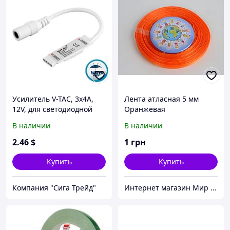
Усилитель V-TAC, 3x4A,
Лента атласная 5 мм
12V, для светодиодной
Оранжевая
RGB ленты. Европа
В наличии
В наличии
2
.46
$
1
грн
Купить
Купить
Компания "Сига Трейд"
Интернет магазин Мир стендов. Товары из Украины