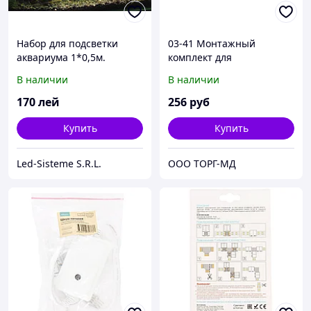
Набор для подсветки
03-41 Монтажный
аквариума 1*0,5м.
комплект для
негерметичный.
одноцветной
В наличии
В наличии
светодиодной ленты
220В, smd 2835, 60 д/м,
170
лей
256
руб
IP44
Купить
Купить
Led-Sisteme S.R.L.
ООО ТОРГ-МД