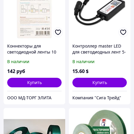
Коннекторы для
Контроллер master LED
светодиодной ленты 10
для светодиодных лент 5-
мм Apeyron 09-14
24V, 6А, mini. Wi-Fi,
В наличии
В наличии
голосовое управление
Alexa
142
руб
15
.60
$
Купить
Купить
ООО МД-ТОРГ ЭЛИТА
Компания "Сига Трейд"