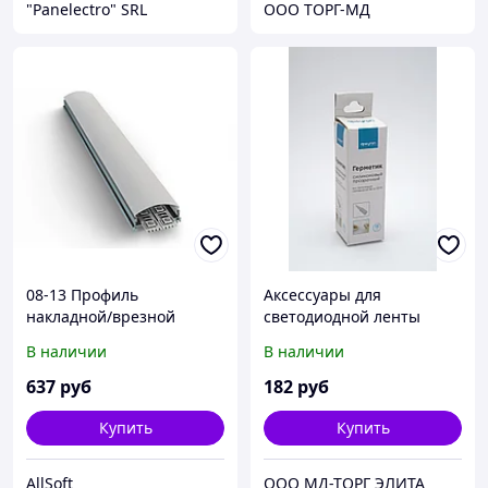
"Panelectro" SRL
ООО ТОРГ-МД
08-13 Профиль
Аксессуары для
накладной/врезной
светодиодной ленты
(25*20мм) для
Apeyron 09-39
В наличии
В наличии
светодиодной ленты, 1м.
(СПН1225-А)
637
руб
182
руб
Купить
Купить
AllSoft
ООО МД-ТОРГ ЭЛИТА