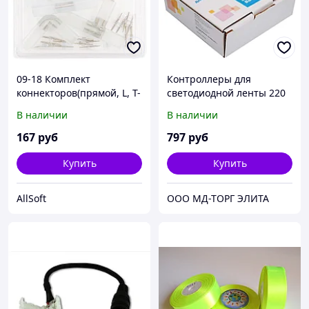
09-18 Комплект
Контроллеры для
коннекторов(прямой, L, Т-
светодиодной ленты 220
образный) для
вольт Apeyron 04-13
В наличии
В наличии
высоковольтной (220В)
светодиодной ленты
167
руб
797
руб
smd2835, 60Д/м.
Купить
Купить
AllSoft
ООО МД-ТОРГ ЭЛИТА