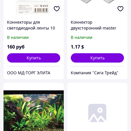
Коннекторы для
Коннектор
светодиодной ленты 10
двухсторонний master
мм Apeyron 09-15
LED, 2-pin для
В наличии
В наличии
светодиодной ленты 8
мм, 45x45 мм, угловой
160
руб
1
.17
$
Купить
Купить
ООО МД-ТОРГ ЭЛИТА
Компания "Сига Трейд"