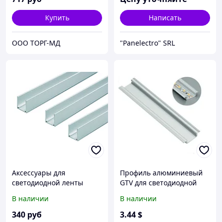
2 м. инд. упак.(3014)
Купить
Написать
ООО ТОРГ-МД
"Panelectro" SRL
Аксессуары для
Профиль алюминиевый
светодиодной ленты
GTV для светодиодной
Apeyron 08-19
ленты, врезной, Glax - 2
В наличии
В наличии
метра. ПОЛЬША!
340
руб
3
.44
$