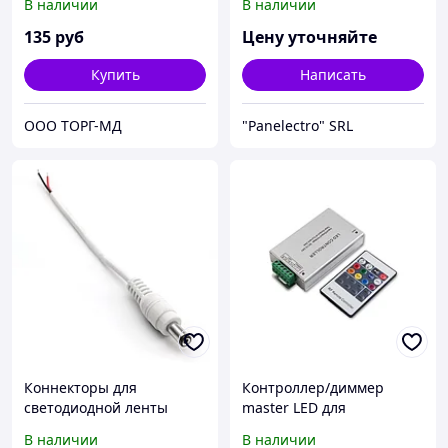
В наличии
В наличии
светодиодной ленты 12В,
panlight, декоративное
IP20,подложка 10мм
освещение, профиль LED
135
руб
Цену уточняйте
Купить
Написать
ООО ТОРГ-МД
"Panelectro" SRL
Коннекторы для
Контроллер/диммер
светодиодной ленты
master LED для
Apeyron 09-05
светодиодных лент 12-
В наличии
В наличии
24V RGB, 12А. C пультом