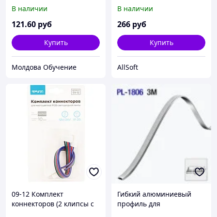
основе для крепления
(12 мм) глубокий для
В наличии
В наличии
зеркал 15мм х 10м Kleb
светодиодной ленты, 2 м.
(3012)
121
.60
руб
266
руб
Купить
Купить
Молдова Обучение
AllSoft
09-12 Комплект
Гибкий алюминиевый
коннекторов (2 клипсы с
профиль для
проводами) для RGB-
светодиодной ленты,