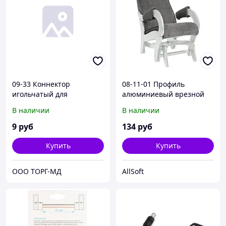
09-33 Коннектор
08-11-01 Профиль
игольчатый для
алюминиевый врезной
одноцветной
(12 мм) глубокий для
В наличии
В наличии
светодиодной ленты
светодиодной ленты, 1 м.
220В, чип 2835, 60 Д/м, 2
(3012)
9
руб
134
руб
иглы, 6 мм между иглами.
Купить
Купить
ООО ТОРГ-МД
AllSoft