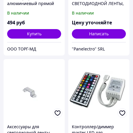
алюминиевый прямой
СВЕТОДИОДНОЙ ЛЕНТЫ,
встраиваемый для
БЛОКИ ПИТАНИЯ ДЛЯ
В наличии
В наличии
светодиодной ленты,
ЛЕНТЫ, КОНТРОЛЛЕРЫ
анодированный,серебро,
RGB ДЛЯ
494
руб
Цену уточняйте
2 м.,инд.упак. (3010)
СВЕТОДИОДНОЙ ЛЕНТЫ,
PANLIGHT
Купить
Написать
ООО ТОРГ-МД
"Panelectro" SRL
Аксессуары для
Контроллер/диммер
светодиодной ленты
master LED для