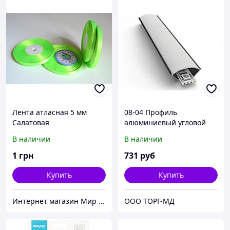
Лента атласная 5 мм
08-04 Профиль
Салатовая
алюминиевый угловой
накладной для
В наличии
В наличии
светодиодной ленты,
широкий рас. 2м
1
грн
731
руб
(СПУ1616-А)
Купить
Купить
Интернет магазин Мир стендов. Товары из Украины
ООО ТОРГ-МД