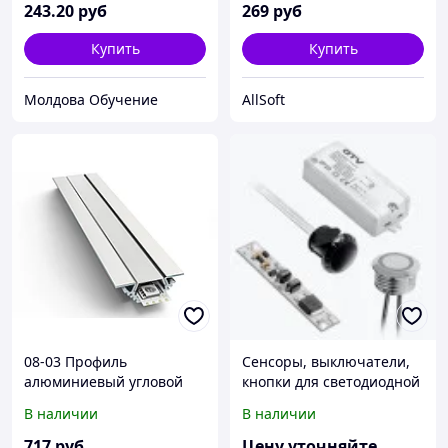
220В, smd 2835, 120 д/м,
243
.20
руб
269
руб
IP44
Купить
Купить
Молдова Обучение
AllSoft
08-03 Профиль
Сенсоры, выключатели,
алюминиевый угловой
кнопки для светодиодной
накладной для
ленты 12V/24V, датчики
В наличии
В наличии
светодиодной ленты,
для подсветки мебели,
анодированный, серебро,
panlight
717
руб
Цену уточняйте