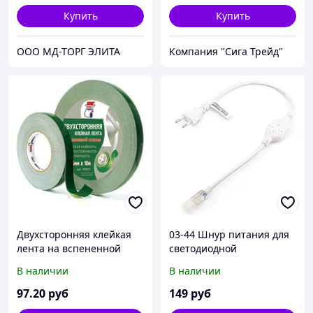
Купить
Купить
ООО МД-ТОРГ ЭЛИТА
Компания "Сига Трейд"
Двухсторонняя клейкая
03-44 Шнур питания для
лента на вспененной
светодиодной
основе для крепления
монохромной ленты 220В,
В наличии
В наличии
зеркал 12мм х 10м Kleb
smd 2835, 60 д/м, IP44
97
.20
руб
149
руб