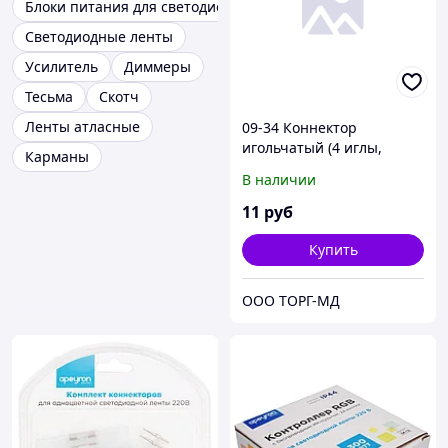
Блоки питания для светодиодной ленты
Светодиодные ленты
Усилитель
Диммеры
Тесьма
Скотч
Ленты атласные
09-34 Коннектор
игольчатый (4 иглы,
Карманы
3,4мм между игл) для
В наличии
220В светодиодной
ленты, smd 5050, 60Д/м,
11
руб
RGB
Купить
ООО ТОРГ-МД