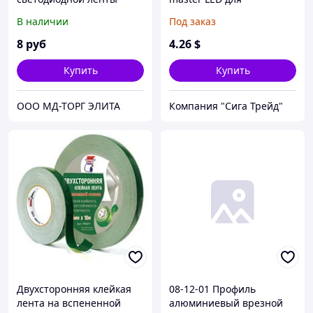
Apeyron 09-48
светодиодных лент 12V
В наличии
Под заказ
RGB, 6А. C пультом IR, 3
канала по 2A. Европа!
8
руб
4
.26
$
Купить
Купить
ООО МД-ТОРГ ЭЛИТА
Компания "Сига Трейд"
Двухсторонняя клейкая
08-12-01 Профиль
лента на вспененной
алюминиевый врезной