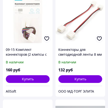
09-15 Комплект
Коннекторы для
коннекторов (2 клипсы с
светодиодной ленты 8 мм
проводами)для RGB -
Apeyron 09-13
В наличии
В наличии
светодиодной ленты12В,
шириной 10мм, IP65
160
руб
132
руб
Купить
Купить
AllSoft
ООО МД-ТОРГ ЭЛИТА