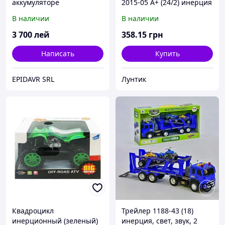
аккумуляторе
2015-05 А+ (24/2) инерция
/ЦЕНА ЗА БЛОК/ 9шт в
В наличии
В наличии
блоке
3 700
лей
358
.15
грн
Написать
Купить
EPIDAVR SRL
Лунтик
Квадроцикл
Трейлер 1188-43 (18)
инерционный (зеленый)
инерция, свет, звук, 2