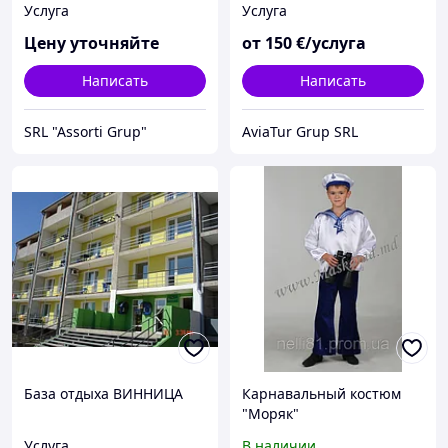
Услуга
Услуга
Цену уточняйте
от
150
€/услуга
Написать
Написать
SRL "Assorti Grup"
AviaTur Grup SRL
База отдыха ВИННИЦА
Карнавальный костюм
"Моряк"
Услуга
В наличии