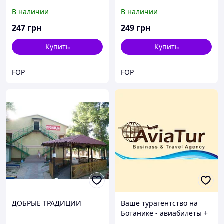
Оздоровительный центр
Оздоровительный центр
В наличии
В наличии
на курорте КАТРАНКА в
на курорте КАТРАНКА в
Одесской области.
Одесской области.
247
грн
249
грн
Купить
Купить
FOP
FOP
ДОБРЫЕ ТРАДИЦИИ
Ваше турагентство на
Ботанике - авиабилеты +
отдых