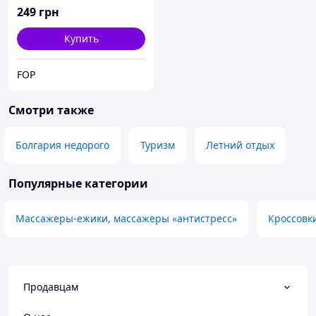
Одесской области.
249
грн
Купить
FOP
Смотри также
Болгария недорого
Туризм
Летний отдых
Популярные категории
Массажеры-ежики, массажеры «антистресс»
Кроссовк
Продавцам