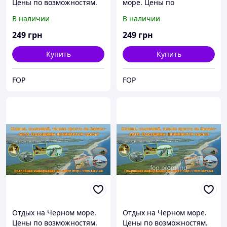
Цены по возможностям.
море. Цены по
Оздоровительный центр
возможностям.
В наличии
В наличии
на курорте КАТРАНКА в
Оздоровительный центр
Одесской области.
на курорте КАТРАНКА в
249
грн
249
грн
Одесской области.
Купить
Купить
FOP
FOP
Отдых на Черном море.
Отдых на Черном море.
Цены по возможностям.
Цены по возможностям.