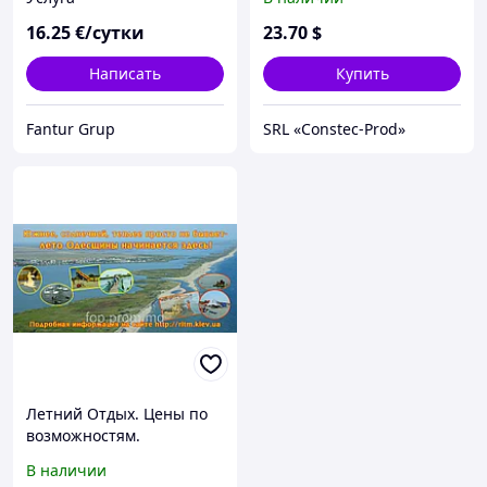
16
.25
€/сутки
23
.70
$
Написать
Купить
Fantur Grup
SRL «Constec-Prod»
Летний Отдых. Цены по
возможностям.
Оздоровительный центр
В наличии
на курорте КАТРАНКА в