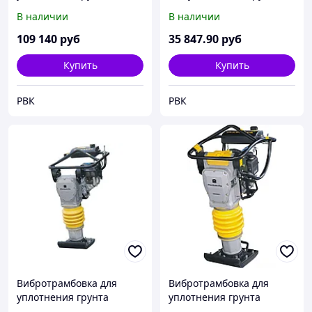
Masalta MR75R
Impulse VP120L
В наличии
В наличии
(бензиновая)
109 140
руб
35 847
.90
руб
Купить
Купить
РВК
РВК
Вибротрамбовка для
Вибротрамбовка для
уплотнения грунта
уплотнения грунта
Masalta EMR70H
Masalta MR68H