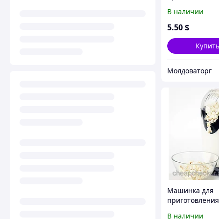
роллов Perfect 
В наличии
Sushi
5
.50
$
Купит
Молдоваторг
Машинка для
приготовления
попкорна Popc
В наличии