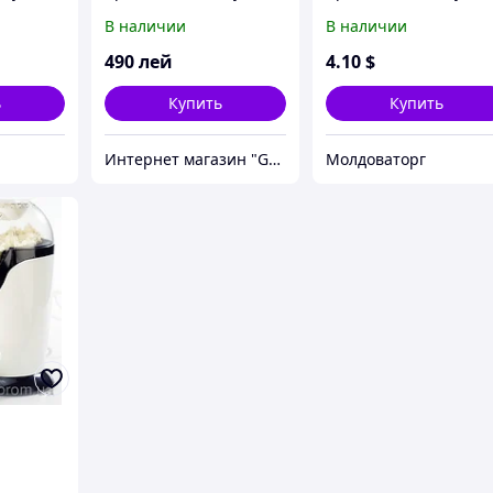
Roll-
роллов Instant Roll
роллов Perfect Roll
В наличии
В наличии
(Instant Roll)
490
лей
4
.10
$
ь
Купить
Купить
Интернет магазин "GetGift"
Молдоваторг
orn