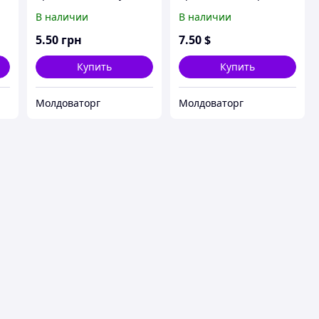
роллов Perfect Roll-
суши Sushi new with
В наличии
В наличии
Sushi
knife
5
.50
грн
7
.50
$
Купить
Купить
Молдоваторг
Молдоваторг